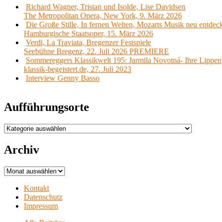
Richard Wagner, Tristan und Isolde, Lise Davidsen
The Metropolitan Opera, New York, 9. März 2026
Die Große Stille, In fernen Welten, Mozarts Musik neu entdec
Hamburgische Staatsoper, 15. März 2026
Verdi, La Traviata, Bregenzer Festspiele
Seebühne Bregenz, 22. Juli 2026 PREMIERE
Sommereggers Klassikwelt 195: Jarmila Novotná- Ihre Lippen,
klassik-begeistert.de, 27. Juli 2023
Interview Genny Basso
Aufführungsorte
Aufführungsorte
Archiv
Archiv
Kontakt
Datenschutz
Impressum