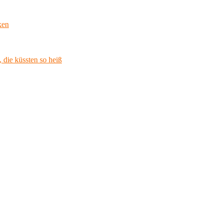
ken
 die küssten so heiß