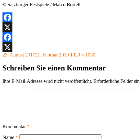
© Salzburger Festspiele / Marco Borrelli
Facebook
X
Facebook
Veröffentlicht
Originalgröße
25. August 2017
21. Februar 2019
1920 × 1030
X
am
Schreiben Sie einen Kommentar
Ihre E-Mail-Adresse wird nicht veröffentlicht.
Erforderliche Felder si
Kommentar
*
Name
*