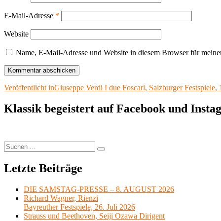
E-Mail-Adresse
*
Website
Name, E-Mail-Adresse und Website in diesem Browser für meine
Beitragsnavigation
Veröffentlicht in
Giuseppe Verdi I due Foscari, Salzburger Festspiele,
Klassik begeistert auf Facebook und Inst
Suchen
Suchen
nach:
Letzte Beiträge
DIE SAMSTAG-PRESSE – 8. AUGUST 2026
Richard Wagner, Rienzi
Bayreuther Festspiele, 26. Juli 2026
Strauss und Beethoven, Seiji Ozawa Dirigent