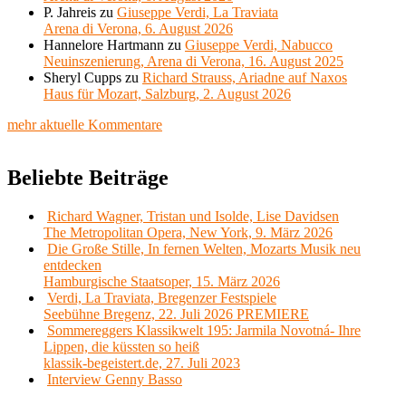
P. Jahreis
zu
Giuseppe Verdi, La Traviata
Arena di Verona, 6. August 2026
Hannelore Hartmann
zu
Giuseppe Verdi, Nabucco
Neuinszenierung, Arena di Verona, 16. August 2025
Sheryl Cupps
zu
Richard Strauss, Ariadne auf Naxos
Haus für Mozart, Salzburg, 2. August 2026
mehr aktuelle Kommentare
Beliebte Beiträge
Richard Wagner, Tristan und Isolde, Lise Davidsen
The Metropolitan Opera, New York, 9. März 2026
Die Große Stille, In fernen Welten, Mozarts Musik neu
entdecken
Hamburgische Staatsoper, 15. März 2026
Verdi, La Traviata, Bregenzer Festspiele
Seebühne Bregenz, 22. Juli 2026 PREMIERE
Sommereggers Klassikwelt 195: Jarmila Novotná- Ihre
Lippen, die küssten so heiß
klassik-begeistert.de, 27. Juli 2023
Interview Genny Basso