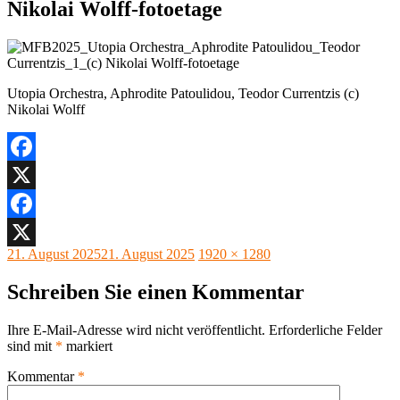
Nikolai Wolff-fotoetage
Utopia Orchestra, Aphrodite Patoulidou, Teodor Currentzis (c)
Nikolai Wolff
Facebook
X
Facebook
Veröffentlicht
Originalgröße
21. August 2025
21. August 2025
1920 × 1280
X
am
Schreiben Sie einen Kommentar
Ihre E-Mail-Adresse wird nicht veröffentlicht.
Erforderliche Felder
sind mit
*
markiert
Kommentar
*