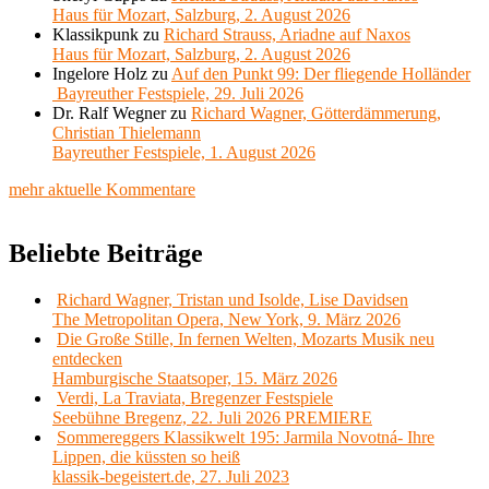
Haus für Mozart, Salzburg, 2. August 2026
Klassikpunk
zu
Richard Strauss, Ariadne auf Naxos
Haus für Mozart, Salzburg, 2. August 2026
Ingelore Holz
zu
Auf den Punkt 99: Der fliegende Holländer
Bayreuther Festspiele, 29. Juli 2026
Dr. Ralf Wegner
zu
Richard Wagner, Götterdämmerung,
Christian Thielemann
Bayreuther Festspiele, 1. August 2026
mehr aktuelle Kommentare
Beliebte Beiträge
Richard Wagner, Tristan und Isolde, Lise Davidsen
The Metropolitan Opera, New York, 9. März 2026
Die Große Stille, In fernen Welten, Mozarts Musik neu
entdecken
Hamburgische Staatsoper, 15. März 2026
Verdi, La Traviata, Bregenzer Festspiele
Seebühne Bregenz, 22. Juli 2026 PREMIERE
Sommereggers Klassikwelt 195: Jarmila Novotná- Ihre
Lippen, die küssten so heiß
klassik-begeistert.de, 27. Juli 2023