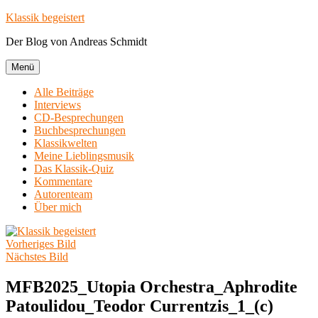
Zum
Klassik begeistert
Inhalt
Der Blog von Andreas Schmidt
springen
Menü
Alle Beiträge
Interviews
CD-Besprechungen
Buchbesprechungen
Klassikwelten
Meine Lieblingsmusik
Das Klassik-Quiz
Kommentare
Autorenteam
Über mich
Vorheriges Bild
Nächstes Bild
MFB2025_Utopia Orchestra_Aphrodite
Patoulidou_Teodor Currentzis_1_(c)