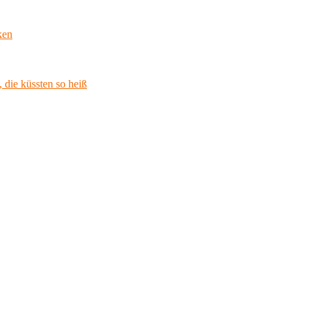
ken
 die küssten so heiß