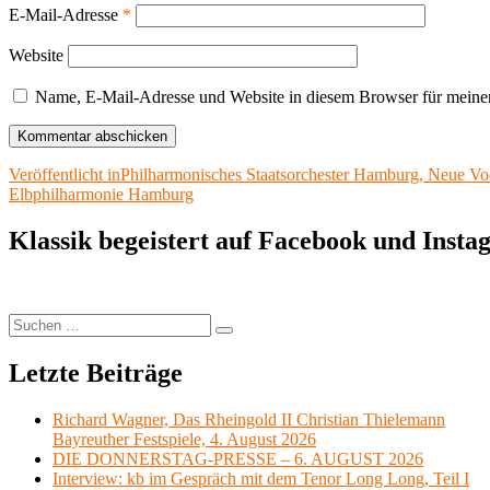
E-Mail-Adresse
*
Website
Name, E-Mail-Adresse und Website in diesem Browser für meine
Beitragsnavigation
Veröffentlicht in
Philharmonisches Staatsorchester Hamburg, Neue Vocal
Elbphilharmonie Hamburg
Klassik begeistert auf Facebook und Inst
Suchen
Suchen
nach:
Letzte Beiträge
Richard Wagner, Das Rheingold II Christian Thielemann
Bayreuther Festspiele, 4. August 2026
DIE DONNERSTAG-PRESSE – 6. AUGUST 2026
Interview: kb im Gespräch mit dem Tenor Long Long, Teil I