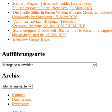
Richard Wagner, Tristan und Isolde, Lise Davidsen
The Metropolitan Opera, New York, 9. März 2026
Die Große Stille, In fernen Welten, Mozarts Musik neu entdec
Hamburgische Staatsoper, 15. März 2026
Verdi, La Traviata, Bregenzer Festspiele
Seebühne Bregenz, 22. Juli 2026 PREMIERE
Sommereggers Klassikwelt 195: Jarmila Novotná- Ihre Lippen,
klassik-begeistert.de, 27. Juli 2023
Interview Genny Basso
Aufführungsorte
Aufführungsorte
Archiv
Archiv
Kontakt
Datenschutz
Impressum