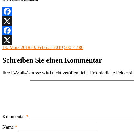
Facebook
X
Facebook
Veröffentlicht
Originalgröße
19. März 2018
20. Februar 2019
500 × 480
X
am
Schreiben Sie einen Kommentar
Ihre E-Mail-Adresse wird nicht veröffentlicht.
Erforderliche Felder si
Kommentar
*
Name
*