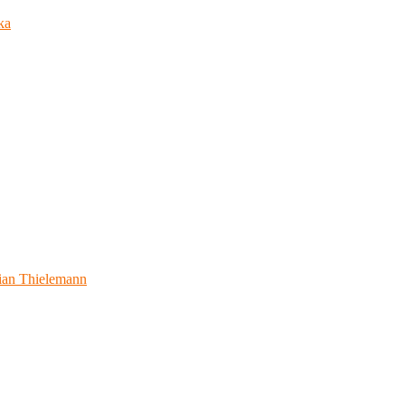
ka
ian Thielemann