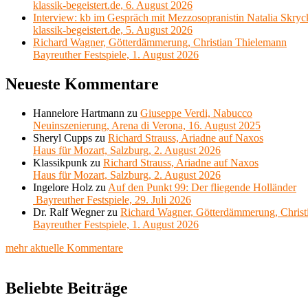
klassik-begeistert.de, 6. August 2026
Interview: kb im Gespräch mit Mezzosopranistin Natalia Skryc
klassik-begeistert.de, 5. August 2026
Richard Wagner, Götterdämmerung, Christian Thielemann
Bayreuther Festspiele, 1. August 2026
Neueste Kommentare
Hannelore Hartmann
zu
Giuseppe Verdi, Nabucco
Neuinszenierung, Arena di Verona, 16. August 2025
Sheryl Cupps
zu
Richard Strauss, Ariadne auf Naxos
Haus für Mozart, Salzburg, 2. August 2026
Klassikpunk
zu
Richard Strauss, Ariadne auf Naxos
Haus für Mozart, Salzburg, 2. August 2026
Ingelore Holz
zu
Auf den Punkt 99: Der fliegende Holländer
Bayreuther Festspiele, 29. Juli 2026
Dr. Ralf Wegner
zu
Richard Wagner, Götterdämmerung, Christ
Bayreuther Festspiele, 1. August 2026
mehr aktuelle Kommentare
Beliebte Beiträge