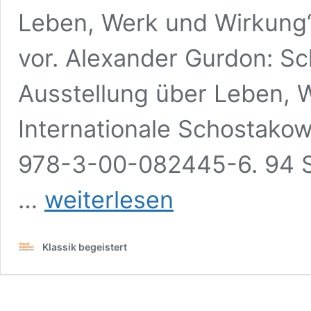
Leben, Werk und Wirkung“
vor. Alexander Gurdon: Sc
Ausstellung über Leben, 
Internationale Schostakow
978-3-00-082445-6. 94 Se
Buchbesprechung:
…
weiterlesen
Alexander
Gurdon/Schostakowitsch.
Katalog
Klassik begeistert
klassik-
begeistert.de,
31.
Oktober
2025