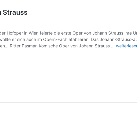
 Strauss
r Hofoper in Wien feierte die erste Oper von Johann Strauss ihre U
wollte er sich auch im Opern-Fach etablieren. Das Johann-Strauss-Ju
CD-
eren… Ritter Pásmán Komische Oper von Johann Strauss …
weiterlese
Besprechu
Ritter
Pásmán/J
Strauss
klassik-
begeistert
8.
Februar
2025