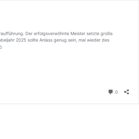
raufführung. Der erfolgsverwöhnte Meister setzte große
beljahr 2025 sollte Anlass genug sein, mal wieder des
n
ng:
ohann
.de,
Kommenta
0