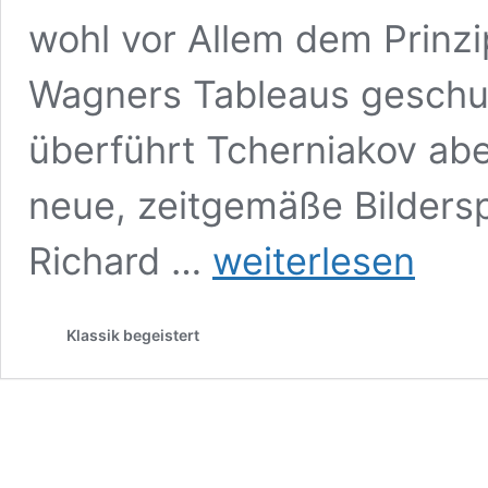
wohl vor Allem dem Prinzi
Wagners Tableaus geschul
überführt Tcherniakov ab
neue, zeitgemäße Bilder
CD-
Richard …
weiterlesen
Rezension:
Richard
Wagner
Klassik begeistert
Der
Ring
des
Nibelungen,
Berliner
Staatsoper
2022