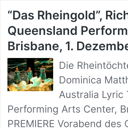
“Das Rheingold”, Ri
Queensland Performi
Brisbane, 1. Dezemb
Die Rheintöcht
Dominica Matt
Australia Lyri
Performing Arts Center, B
PREMIERE Vorabend des O