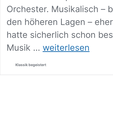
Orchester. Musikalisch – b
den höheren Lagen – ehe
hatte sicherlich schon be
Die
Musik …
weiterlesen
Zauberflöte,
Musik
von
Klassik begeistert
Wolfgang
Amadeus
Mozart
Staatsoper
Hamburg,
16.
Dezember
2022