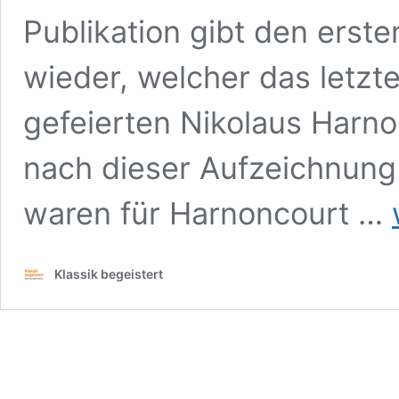
Publikation gibt den erst
wieder, welcher das letzt
gefeierten Nikolaus Harno
nach dieser Aufzeichnung
D
waren für Harnoncourt …
R
W
A
Klassik begeistert
M
N
d
F
k
b