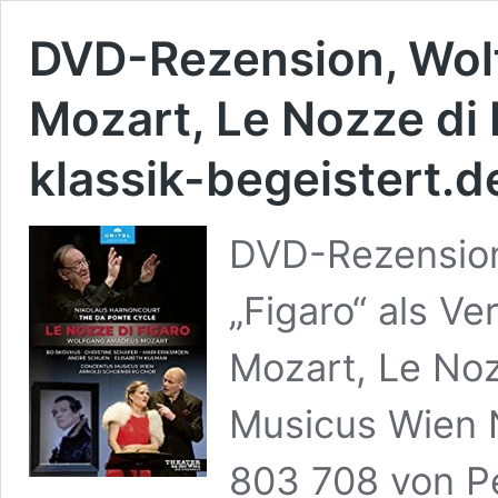
DVD-Rezension, Wo
Mozart, Le Nozze di 
klassik-begeistert.d
DVD-Rezension
„Figaro“ als 
Mozart, Le Noz
Musicus Wien 
803 708 von P