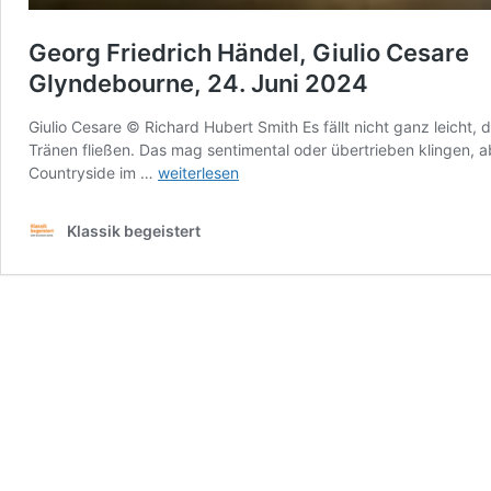
Georg Friedrich Händel, Giulio Cesare
Glyndebourne, 24. Juni 2024
Giulio Cesare © Richard Hubert Smith Es fällt nicht ganz leicht
Tränen fließen. Das mag sentimental oder übertrieben klingen, a
Georg
Countryside im …
weiterlesen
Friedrich
Händel,
Klassik begeistert
Giulio
Cesare
Glyndebourne,
24.
Juni
2024