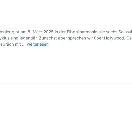
gler gibt am 8. März 2025 in der Elbphilharmonie alle sechs Solosui
klus sind legendär. Zunächst aber sprechen wir über Hollywood. Geht
Interview:
espräch mit …
weiterlesen
Jan
Vogler,
Cellist
–
Teil
1
klassik-
begeistert.de,
16.
Februar
2025