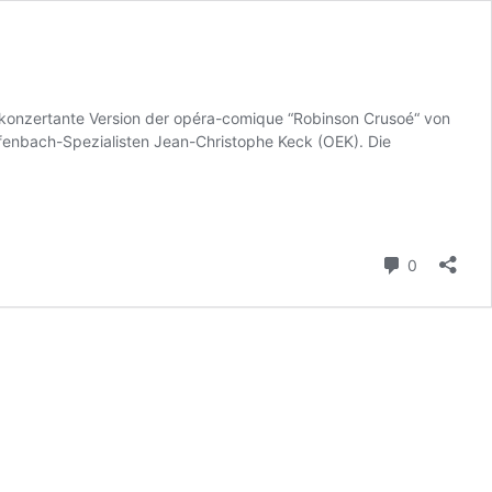
 konzertante Version der opéra-comique “Robinson Crusoé“ von
fenbach-Spezialisten Jean-Christophe Keck (OEK). Die
Kommenta
0