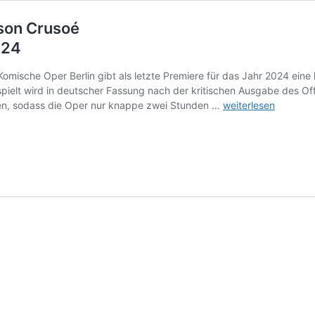
son Crusoé
024
ische Oper Berlin gibt als letzte Premiere für das Jahr 2024 eine
ielt wird in deutscher Fassung nach der kritischen Ausgabe des Of
Jacques
hen, sodass die Oper nur knappe zwei Stunden …
weiterlesen
Offenbach
(1819-
1880),
Robinson
Crusoé
Komische
Oper
Berlin,
22.
Dezember
2024