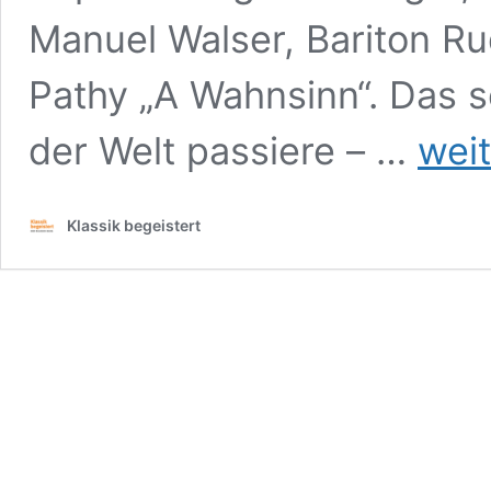
Manuel Walser, Bariton Ru
Pathy „A Wahnsinn“. Das s
Johann
der Welt passiere – …
wei
Sebastian
Bach,
Kantaten,
Klassik begeistert
Wiener
Konzertha
Mozart-
Saal,
25.
Februar
2022