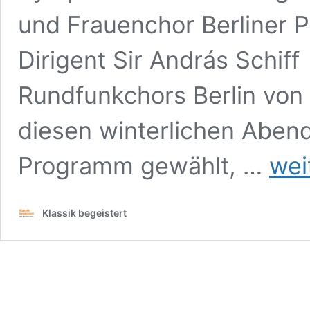
und Frauenchor Berliner P
Dirigent Sir András Schif
Rundfunkchors Berlin vo
diesen winterlichen Abend 
Kirill
Programm gewählt, …
wei
Petrenko
und
András
Klassik begeistert
Schiff
mit
Werken
von
Brahms
und
Suk,