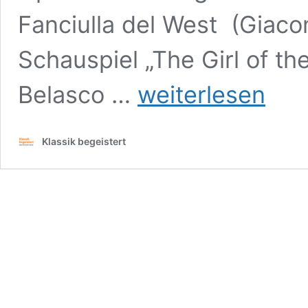
Fanciulla del West (Giac
Schauspiel „The Girl of t
La
Belasco …
weiterlesen
Fanciulla
del
West,
Klassik begeistert
Giacomo
Puccini
Bayerische
Staatsoper,
Nationaltheater
München,
23.
Oktober
2022