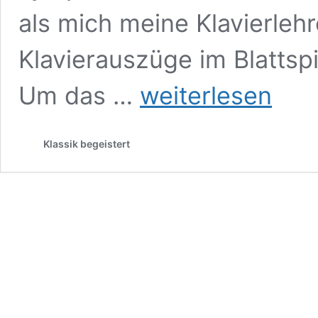
als mich meine Klavierleh
Klavierauszüge im Blattsp
Meine
Um das …
weiterlesen
Lieblingssymphonie
50:
Anton
Klassik begeistert
Bruckners
Neunte