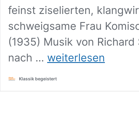
feinst ziselierten, klangw
schweigsame Frau Komisc
(1935) Musik von Richard 
Richard
nach …
weiterlesen
Strauss,
Die
schweigsame
Klassik begeistert
Frau
Staatsoper
Unter
den
Linden,
9.
Mai
2026