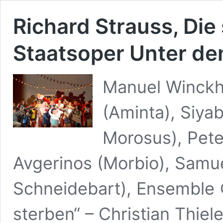
Richard Strauss, Di
Staatsoper Unter den
Manuel Winckhl
(Aminta), Siy
Morosus), Pete
Avgerinos (Morbio), Samue
Schneidebart), Ensemble 
sterben“ – Christian Thiel