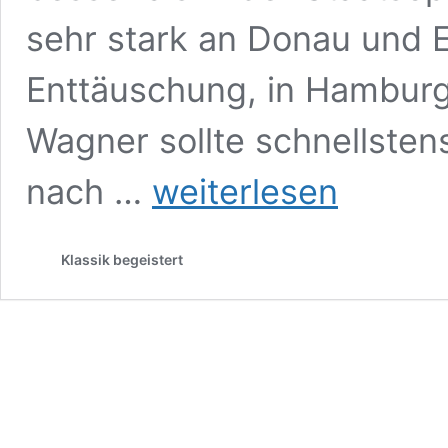
sehr stark an Donau und El
Enttäuschung, in Hamburg
Wagner sollte schnellsten
Richard
nach …
weiterlesen
Wagner,
Parsifal,
Der
Klassik begeistert
große
Vergleich
zwischen
Hamburg
und
Wien,
28.
April
2019