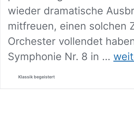
wieder dramatische Ausbr
mitfreuen, einen solchen 
Orchester vollendet habe
Wiener
Symphonie Nr. 8 in …
weit
Philharmon
Andris
Nelsons,
Klassik begeistert
Mahler
Symphoni
Nr.
8
Wiener
Konzertha
9.
Mai
2026