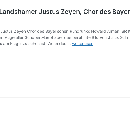
a Landshamer Justus Zeyen, Chor des Bay
 Justus Zeyen Chor des Bayerischen Rundfunks Howard Arman BR 
en Auge aller Schubert-Liebhaber das berühmte Bild von Julius Sch
CD-
s am Flügel zu sehen ist. Wenn das …
weiterlesen
Rezension:
Schubertiade,
Christina
Landshamer
Justus
Zeyen,
Chor
des
Bayerischen
Rundfunks,
Howard
Arman,
klassik-
begeistert.de