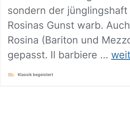
sondern der jünglingshaft
Rosinas Gunst warb. Auch
Rosina (Bariton und Mezz
Gioachino
gepasst. Il barbiere …
wei
Rossini,
Il
barbiere
Klassik begeistert
di
Siviglia
Hamburgi
Staatsope
Premiere,
17.
Mai
2026