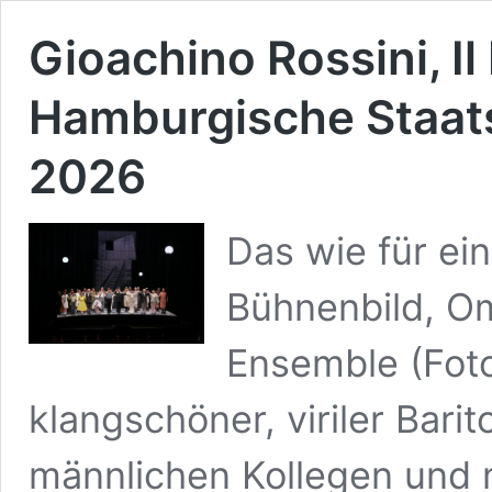
Gioachino Rossini, Il 
Hamburgische Staats
2026
Das wie für ei
Bühnenbild, O
Ensemble (Foto
klangschöner, viriler Barit
männlichen Kollegen und m