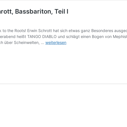
ott, Bassbariton, Teil I
to the Roots! Erwin Schrott hat sich etwas ganz Besonderes ausgeda
derabend heißt TANGO DIABLO und schlägt einen Bogen von Mephisto
Interview:
ch über Scheinwelten, …
weiterlesen
kb
im
Gespräch
mit
Erwin
Schrott,
Bassbariton,
Teil
I
klassik-
begeistert.de,
4.
März
2026