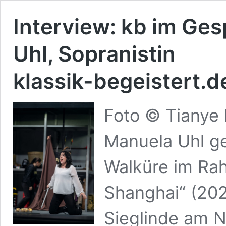
Interview: kb im Ges
Uhl, Sopranistin
klassik-begeistert.de
Foto © Tianye 
Manuela Uhl ge
Walküre im Ra
Shanghai“ (2026
Sieglinde am N