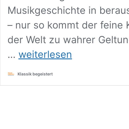
Musikgeschichte in beraus
– nur so kommt der feine 
der Welt zu wahrer Geltun
Klein
…
weiterlesen
beleuchtet
kurz
72:
Klassik begeistert
Monteverdis
L’Orfeo
Elbphilharmonie,
28.
April
2026