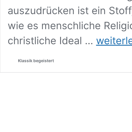
auszudrücken ist ein Stoff,
wie es menschliche Religi
Meine
christliche Ideal …
weiterl
Lieblingsmusik
73:
Richard
Klassik begeistert
Strauss
„Tod
und
Verklärung“
(1889)
Klassik-
begeistert.de