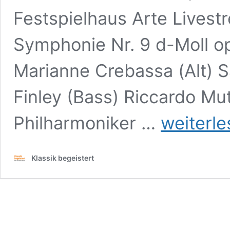
Festspielhaus Arte Livest
Symphonie Nr. 9 d-Moll op
Marianne Crebassa (Alt) S
Finley (Bass) Riccardo Mut
Riccardo
Philharmoniker …
weiterl
Muti,
Wiener
Philharmoniker,
Klassik begeistert
Salzburger
Festspiele
2020,
Großes
Festspielhaus