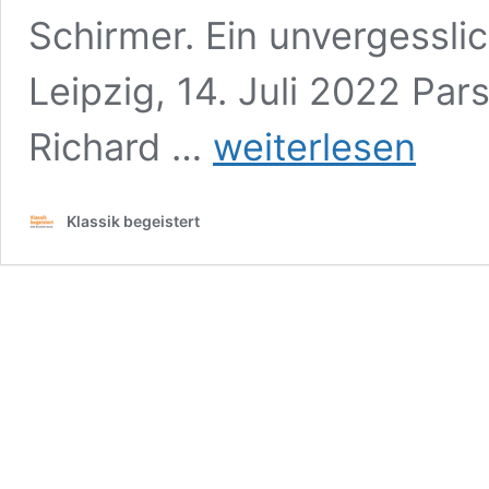
Schirmer. Ein unvergessli
Leipzig, 14. Juli 2022 Par
Richard
Richard …
weiterlesen
Wagner,
Parsifal
Oper
Klassik begeistert
Leipzig,
14.
Juli
2022