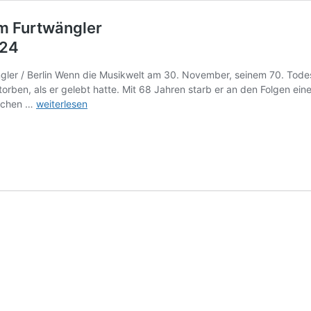
m Furtwängler
024
ngler / Berlin Wenn die Musikwelt am 30. November, seinem 70. Tode
rstorben, als er gelebt hatte. Mit 68 Jahren starb er an den Folgen
Sommereggers
schen …
weiterlesen
Klassikwelt
262:
Wilhelm
Furtwängler
klassik-
begeistert.de,
27.
November
2024