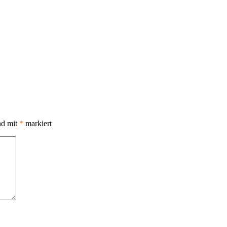
nd mit
*
markiert