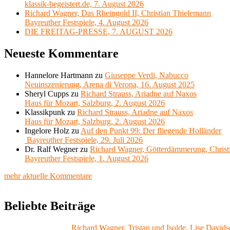
klassik-begeistert.de, 7. August 2026
Richard Wagner, Das Rheingold II, Christian Thielemann
Bayreuther Festspiele, 4. August 2026
DIE FREITAG-PRESSE, 7. AUGUST 2026
Neueste Kommentare
Hannelore Hartmann
zu
Giuseppe Verdi, Nabucco
Neuinszenierung, Arena di Verona, 16. August 2025
Sheryl Cupps
zu
Richard Strauss, Ariadne auf Naxos
Haus für Mozart, Salzburg, 2. August 2026
Klassikpunk
zu
Richard Strauss, Ariadne auf Naxos
Haus für Mozart, Salzburg, 2. August 2026
Ingelore Holz
zu
Auf den Punkt 99: Der fliegende Holländer
Bayreuther Festspiele, 29. Juli 2026
Dr. Ralf Wegner
zu
Richard Wagner, Götterdämmerung, Christ
Bayreuther Festspiele, 1. August 2026
mehr aktuelle Kommentare
Beliebte Beiträge
Richard Wagner, Tristan und Isolde, Lise Davids