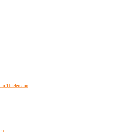
ian Thielemann
en