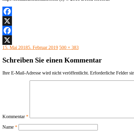
Facebook
X
Facebook
Veröffentlicht
Originalgröße
15. Mai 2018
5. Februar 2019
500 × 383
X
am
Schreiben Sie einen Kommentar
Ihre E-Mail-Adresse wird nicht veröffentlicht.
Erforderliche Felder si
Kommentar
*
Name
*