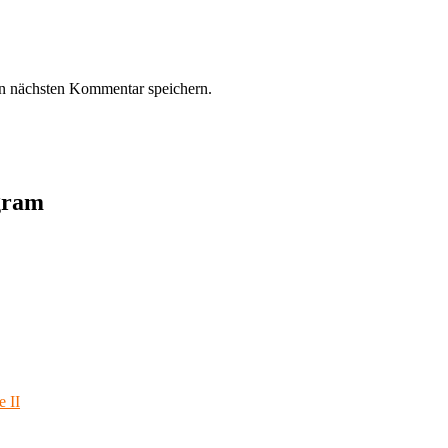
n nächsten Kommentar speichern.
agram
e II