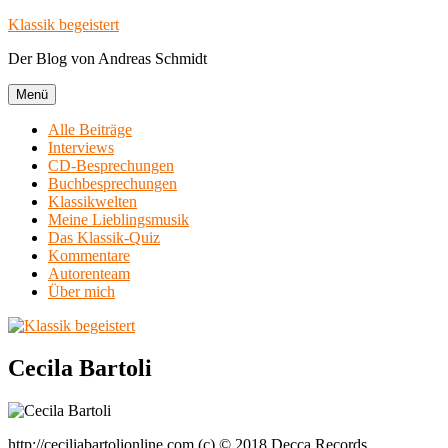
Zum
Klassik begeistert
Inhalt
Der Blog von Andreas Schmidt
springen
Menü
Alle Beiträge
Interviews
CD-Besprechungen
Buchbesprechungen
Klassikwelten
Meine Lieblingsmusik
Das Klassik-Quiz
Kommentare
Autorenteam
Über mich
Cecila Bartoli
http://ceciliabartolionline.com (c) © 2018 Decca Records