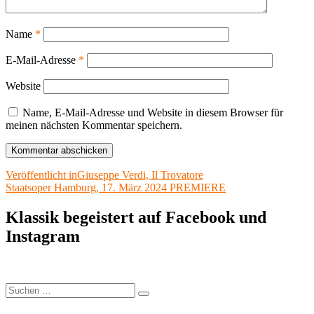
Name
*
E-Mail-Adresse
*
Website
Name, E-Mail-Adresse und Website in diesem Browser für
meinen nächsten Kommentar speichern.
Beitragsnavigation
Veröffentlicht in
Giuseppe Verdi, Il Trovatore
Staatsoper Hamburg, 17. März 2024 PREMIERE
Klassik begeistert auf Facebook und
Instagram
Suchen
Suchen
nach: