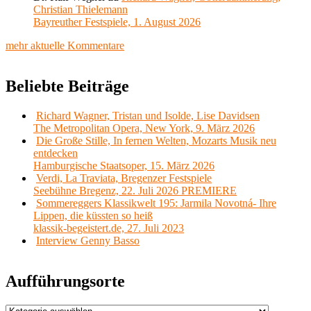
Christian Thielemann
Bayreuther Festspiele, 1. August 2026
mehr aktuelle Kommentare
Beliebte Beiträge
Richard Wagner, Tristan und Isolde, Lise Davidsen
The Metropolitan Opera, New York, 9. März 2026
Die Große Stille, In fernen Welten, Mozarts Musik neu
entdecken
Hamburgische Staatsoper, 15. März 2026
Verdi, La Traviata, Bregenzer Festspiele
Seebühne Bregenz, 22. Juli 2026 PREMIERE
Sommereggers Klassikwelt 195: Jarmila Novotná- Ihre
Lippen, die küssten so heiß
klassik-begeistert.de, 27. Juli 2023
Interview Genny Basso
Aufführungsorte
Aufführungsorte