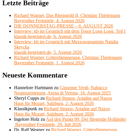
Letzte Beiträge
Richard Wagner, Das Rheingold II, Christian Thielemann
Bayreuther Festspiele, 4. August 2026
DIE DONNERSTAG-PRESSE – 6. AUGUST 2026
Interview: kb im Gespräch mit dem Tenor Long Long, Teil I
klassik-begeistert.de, 6. August 2026
Interview: kb im Gespräch mit Mezzosopranistin Natalia
Skrycka
klassik-begeistert.de, 5. August 2026
Richard Wagner, Götterdämmerung, Christian Thielemann
Bayreuther Festspiele, 1. August 2026
Neueste Kommentare
Hannelore Hartmann
zu
Giuseppe Verdi, Nabucco
Neuinszenierung, Arena di Verona, 16. August 2025
Sheryl Cupps
zu
Richard Strauss, Ariadne auf Naxos
Haus für Mozart, Salzburg, 2. August 2026
Klassikpunk
zu
Richard Strauss, Ariadne auf Naxos
Haus für Mozart, Salzburg, 2. August 2026
Ingelore Holz
zu
Auf den Punkt 99: Der fliegende Holländer
Bayreuther Festspiele, 29. Juli 2026
Dr. Ralf Wegner
zu
Richard Wagner, Götterdämmerung,