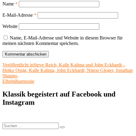
Name
*
E-Mail-Adresse
*
Website
Name, E-Mail-Adresse und Website in diesem Browser für
meinen nächsten Kommentar speichern.
Beitragsnavigation
Veröffentlicht in
Steve Reich, Kalle Kalima und John Eckhardt –
Heiko Ossig, Kalle Kalima, John Eckhardt, Ninon Gloger, Jonathan
Shapiro,
Elbphilharmonie
Klassik begeistert auf Facebook und
Instagram
Suchen
Suchen
nach: