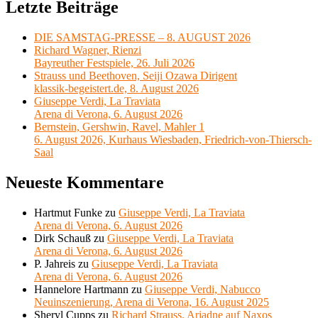
Letzte Beiträge
DIE SAMSTAG-PRESSE – 8. AUGUST 2026
Richard Wagner, Rienzi
Bayreuther Festspiele, 26. Juli 2026
Strauss und Beethoven, Seiji Ozawa Dirigent
klassik-begeistert.de, 8. August 2026
Giuseppe Verdi, La Traviata
Arena di Verona, 6. August 2026
Bernstein, Gershwin, Ravel, Mahler 1
6. August 2026, Kurhaus Wiesbaden, Friedrich-von-Thiersch-
Saal
Neueste Kommentare
Hartmut Funke
zu
Giuseppe Verdi, La Traviata
Arena di Verona, 6. August 2026
Dirk Schauß
zu
Giuseppe Verdi, La Traviata
Arena di Verona, 6. August 2026
P. Jahreis
zu
Giuseppe Verdi, La Traviata
Arena di Verona, 6. August 2026
Hannelore Hartmann
zu
Giuseppe Verdi, Nabucco
Neuinszenierung, Arena di Verona, 16. August 2025
Sheryl Cupps
zu
Richard Strauss, Ariadne auf Naxos