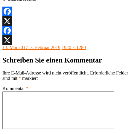
Facebook
X
Facebook
Veröffentlicht
Originalgröße
13. Mai 2017
13. Februar 2019
1920 × 1280
X
am
Schreiben Sie einen Kommentar
Ihre E-Mail-Adresse wird nicht veröffentlicht.
Erforderliche Felder
sind mit
*
markiert
Kommentar
*