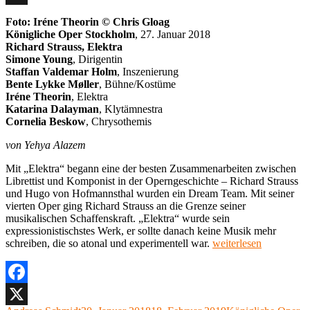
X
Foto: Iréne Theorin © Chris Gloag
Königliche Oper Stockholm
, 27. Januar 2018
Richard Strauss, Elektra
Simone Young
, Dirigentin
Staffan Valdemar Holm
, Inszenierung
Bente Lykke Møller
, Bühne/Kostüme
Iréne Theorin
, Elektra
Katarina Dalayman
, Klytämnestra
Cornelia Beskow
, Chrysothemis
von Yehya Alazem
Mit „Elektra“ begann eine der besten Zusammenarbeiten zwischen
Librettist und Komponist in der Operngeschichte – Richard Strauss
und Hugo von Hofmannsthal wurden ein Dream Team. Mit seiner
vierten Oper ging Richard Strauss an die Grenze seiner
musikalischen Schaffenskraft. „Elektra“ wurde sein
expressionistischstes Werk, er sollte danach keine Musik mehr
„Richard
schreiben, die so atonal und experimentell war.
weiterlesen
Strauss,
Elektra,
Königliche
Oper
Facebook
Stockholm“