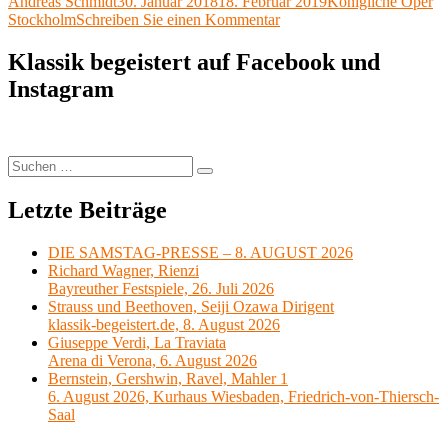
Autor
Veröffentlicht
Kategorien
Andreas Schmidt
30. Januar 2018
18. Februar 2019
Königliche Oper
X
am
zu
Stockholm
Schreiben Sie einen Kommentar
Richard
Strauss,
Klassik begeistert auf Facebook und
Elektra,
Instagram
Königliche
Oper
Stockholm
Suchen
Suchen
nach:
Letzte Beiträge
DIE SAMSTAG-PRESSE – 8. AUGUST 2026
Richard Wagner, Rienzi
Bayreuther Festspiele, 26. Juli 2026
Strauss und Beethoven, Seiji Ozawa Dirigent
klassik-begeistert.de, 8. August 2026
Giuseppe Verdi, La Traviata
Arena di Verona, 6. August 2026
Bernstein, Gershwin, Ravel, Mahler 1
6. August 2026, Kurhaus Wiesbaden, Friedrich-von-Thiersch-
Saal