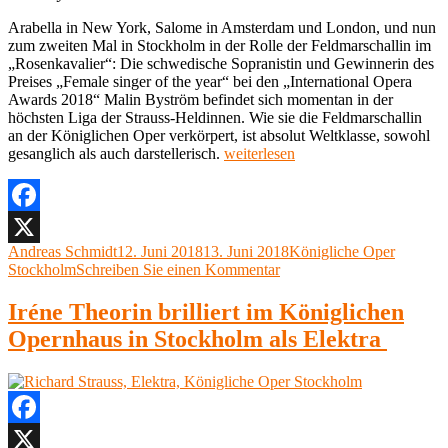
Arabella in New York, Salome in Amsterdam und London, und nun
zum zweiten Mal in Stockholm in der Rolle der Feldmarschallin im
„Rosenkavalier“: Die schwedische Sopranistin und Gewinnerin des
Preises „Female singer of the year“ bei den „International Opera
Awards 2018“ Malin Byström befindet sich momentan in der
höchsten Liga der Strauss-Heldinnen. Wie sie die Feldmarschallin
an der Königlichen Oper verkörpert, ist absolut Weltklasse, sowohl
„Richard
gesanglich als auch darstellerisch.
weiterlesen
Strauss,
Der
Rosenkavalier,
Kungliga
Facebook
Operan,
Autor
Veröffentlicht
Kategorien
Andreas Schmidt
12. Juni 2018
13. Juni 2018
Königliche Oper
X
Stockholm“
am
zu
Stockholm
Schreiben Sie einen Kommentar
Richard
Strauss,
Iréne Theorin brilliert im Königlichen
Der
Opernhaus in Stockholm als Elektra
Rosenkavalier,
Kungliga
Operan,
Stockholm
Facebook