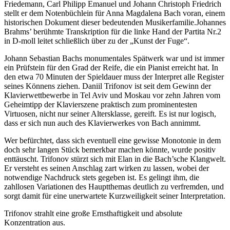
Friedemann, Carl Philipp Emanuel und Johann Christoph Friedrich
stellt er dem Notenbüchlein für Anna Magdalena Bach voran, einem
historischen Dokument dieser bedeutenden Musikerfamilie.
Johannes
Brahms­’ berühmte Transkription für die linke Hand der Partita Nr.2
in D-moll leitet schließlich über zu der „Kunst der Fuge“.
Johann Sebastian Bachs monumentales Spätwerk war und ist immer
ein Prüfstein für den Grad der Reife, die ein Pianist erreicht hat. In
den etwa 70 Minuten der Spieldauer muss der Interpret alle Register
seines Könnens ziehen. Daniil Trifonov ist seit dem Gewinn der
Klavierwettbewerbe in Tel Aviv und Moskau vor zehn Jahren vom
Geheimtipp der Klavierszene praktisch zum prominentesten
Virtuosen, nicht nur seiner Altersklasse, gereift. Es ist nur logisch,
dass er sich nun auch des Klavierwerkes von Bach annimmt.
Wer befürchtet, dass sich eventuell eine gewisse Monotonie in dem
doch sehr langen Stück bemerkbar machen könnte, wurde positiv
enttäuscht. Trifonov stürzt sich mit Elan in die Bach’sche Klangwelt.
Er versteht es seinen Anschlag zart wirken zu lassen, wobei der
notwendige Nachdruck stets gegeben ist. Es gelingt ihm, die
zahllosen Variationen des Hauptthemas deutlich zu verfremden, und
sorgt damit für eine unerwartete Kurzweiligkeit seiner Interpretation.
Trifonov strahlt eine große Ernsthaftigkeit und absolute
Konzentration aus.