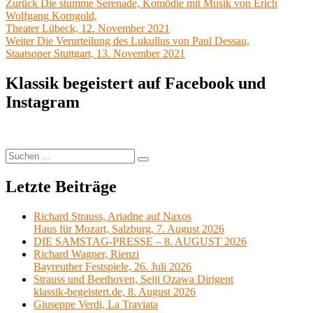
Beitragsnavigation
Vorheriger
Zurück
Die stumme Serenade, Komödie mit Musik von Erich
Beitrag:
Wolfgang Korngold,
Theater Lübeck, 12. November 2021
Nächster
Weiter
Die Verurteilung des Lukullus von Paul Dessau,
Beitrag:
Staatsoper Stuttgart, 13. November 2021
Klassik begeistert auf Facebook und
Instagram
Suchen
Suchen
nach:
Letzte Beiträge
Richard Strauss, Ariadne auf Naxos
Haus für Mozart, Salzburg, 7. August 2026
DIE SAMSTAG-PRESSE – 8. AUGUST 2026
Richard Wagner, Rienzi
Bayreuther Festspiele, 26. Juli 2026
Strauss und Beethoven, Seiji Ozawa Dirigent
klassik-begeistert.de, 8. August 2026
Giuseppe Verdi, La Traviata