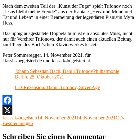
Nach dem zweiten Teil der „Kunst der Fuge“ spielt Trifonov noch
„Jesus bleibt meine Freude“ aus der Kantate „Herz und Mund und
Tat und Leben“ in einer Bearbeitung der legendären Pianistin Myra
Hess.
Das üppig ausgestattete Doppelalbum ist ein absolutes Muss, nicht
nur für Verehrer Trifonovs, der damit auch einen aktuellen Beitrag
zur Pflege des Bach’schen Klavierwerkes leistet.
Peter Sommeregger, 14. November 2021, für
klassik-begeistert.de und klassik-begeistert.at
Johann Sebastian Bach, Daniil TrifonovPhilharmonie
Berlin, 25. Oktober 2021
CD-Rezension: Daniil Trifonov, Silver Age
Facebook
Autor
Veröffentlicht
Kategorien
Klassik-begeistert
14. November 2021
14. November 2021
CD-
X
am
Besprechungen
Schreiben Sie einen Kommentar