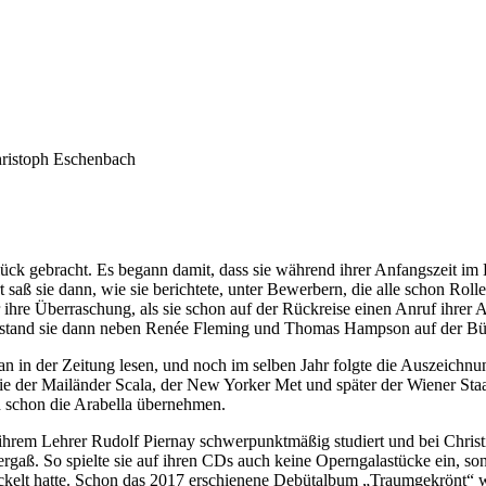
hristoph Eschenbach
ck gebracht. Es begann damit, dass sie während ihrer Anfangszeit im 
saß sie dann, wie sie berichtete, unter Bewerbern, die alle schon Rol
re Überraschung, als sie schon auf der Rückreise einen Anruf ihrer Ag
t stand sie dann neben Renée Fleming und Thomas Hampson auf der Bühn
 in der Zeitung lesen, und noch im selben Jahr folgte die Auszeichnun
 Mailänder Scala, der New Yorker Met und später der Wiener Staatsop
h schon die Arabella übernehmen.
t ihrem Lehrer Rudolf Piernay schwerpunktmäßig studiert und bei Christ
rgaß. So spielte sie auf ihren CDs auch keine Operngalastücke ein, sonde
wickelt hatte. Schon das 2017 erschienene Debütalbum „Traumgekrönt“ w