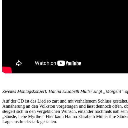
Zweites Montagskonzert: Hanna Elisabeth Müller singt „Morgen!“ op
Auf der CD ist das Lied so zart und mit verhaltenem Schluss gestalt
Annäherung an den Volkston vorgetragen und lässt dennoch offen, ob 
steigert sich in den vergeblichen Wunsch, einander nochmals nah sein
„Säusle, liebe Myrthe!“ Hier kann Hanna-Elisabeth Müller ihre Stärke
Lage ausdrucksstark gestalten.