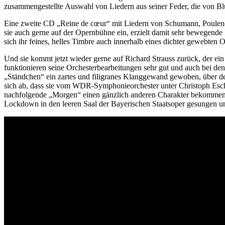
zusammengestellte Auswahl von Liedern aus seiner Feder, die von 
Eine zweite CD „Reine de cœur“ mit Liedern von Schumann, Poulenc u
sie auch gerne auf der Opernbühne ein, erzielt damit sehr bewegende Ro
sich ihr feines, helles Timbre auch innerhalb eines dichter gewebten
Und sie kommt jetzt wieder gerne auf Richard Strauss zurück, der ein
funktionieren seine Orchesterbearbeitungen sehr gut und auch bei den
„Ständchen“ ein zartes und filigranes Klanggewand gewoben, über de
sich ab, dass sie vom WDR-Symphonieorchester unter Christoph Esche
nachfolgende „Morgen“ einen gänzlich anderen Charakter bekommen: a
Lockdown in den leeren Saal der Bayerischen Staatsoper gesungen 