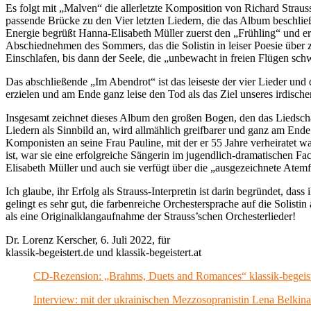
Es folgt mit „Malven“ die allerletzte Komposition von Richard Strauss
passende Brücke zu den Vier letzten Liedern, die das Album beschlie
Energie begrüßt Hanna-Elisabeth Müller zuerst den „Frühling“ und err
Abschiednehmen des Sommers, das die Solistin in leiser Poesie über 
Einschlafen, bis dann der Seele, die „unbewacht in freien Flügen sch
Das abschließende „Im Abendrot“ ist das leiseste der vier Lieder und 
erzielen und am Ende ganz leise den Tod als das Ziel unseres irdisc
Insgesamt zeichnet dieses Album den großen Bogen, den das Liedschaf
Liedern als Sinnbild an, wird allmählich greifbarer und ganz am End
Komponisten an seine Frau Pauline, mit der er 55 Jahre verheiratet w
ist, war sie eine erfolgreiche Sängerin im jugendlich-dramatischen 
Elisabeth Müller und auch sie verfügt über die „ausgezeichnete Atem
Ich glaube, ihr Erfolg als Strauss-Interpretin ist darin begründet, d
gelingt es sehr gut, die farbenreiche Orchestersprache auf die Soli
als eine Originalklangaufnahme der Strauss’schen Orchesterlieder!
Dr. Lorenz Kerscher, 6. Juli 2022, für
klassik-begeistert.de und klassik-begeistert.at
CD-Rezension: „Brahms, Duets and Romances“ klassik-begeist
Interview: mit der ukrainischen Mezzosopranistin Lena Belkina