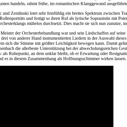
Blumen handeln, rahmt frühe, im romantischen Klanggewand ausgeführt
nd Zemlinski lotet sehr feinfühlig ein breites Spektrum zwischen Tra
llenporträts und festigt so ihren Ruf als lyrische Sopranistin mit Poten
 Orchesterklangs mühelos durchsetzt. Dies macht sie sich nun zunutze, 
 Meister der Orchesterbehandlung war und sein Liedschaffen auf seine 
 drei von anderer Hand instrumentierten Liedern in der Auswahl dieses 
m sich die Stimme mit größter Leichtigkeit bewegen kann. Damit gelin
nbach die allerbeste Unterstützung bei der abwechslungsreichen Gesta
ls Ruhepunkt, an dem unklar bleibt, ob er Erwartung oder Resignatio
und es in diesem Zusammenhang als Hoffnungsschimmer wirken lassen.