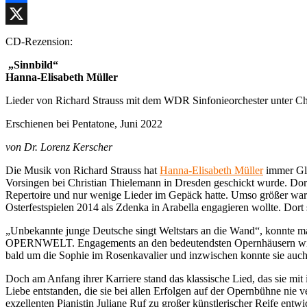
Facebook
X
CD-Rezension:
„Sinnbild“
Hanna-Elisabeth Müller
Lieder von Richard Strauss mit dem WDR Sinfonieorchester unter C
Erschienen bei Pentatone, Juni 2022
von Dr. Lorenz Kerscher
Die Musik von Richard Strauss hat
Hanna-Elisabeth Müller
immer Glü
Vorsingen bei Christian Thielemann in Dresden geschickt wurde. Dort 
Repertoire und nur wenige Lieder im Gepäck hatte. Umso größer war ih
Osterfestspielen 2014 als Zdenka in Arabella engagieren wollte. Dor
„Unbekannte junge Deutsche singt Weltstars an die Wand“, konnte man
OPERNWELT. Engagements an den bedeutendsten Opernhäusern wie der
bald um die Sophie im Rosenkavalier und inzwischen konnte sie auc
Doch am Anfang ihrer Karriere stand das klassische Lied, das sie mi
Liebe entstanden, die sie bei allen Erfolgen auf der Opernbühne nie ve
exzellenten Pianistin Juliane Ruf zu großer künstlerischer Reife ent