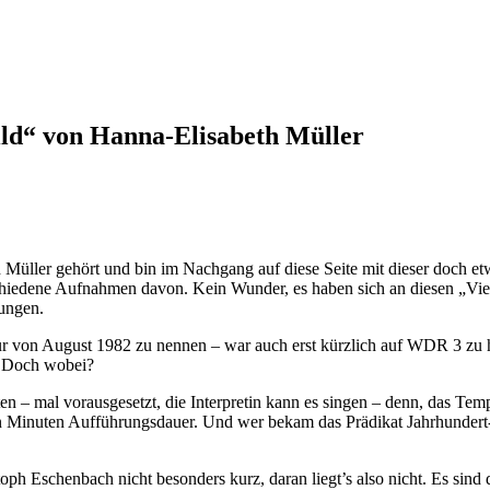
ld“ von Hanna-Elisabeth Müller
Müller gehört und bin im Nachgang auf diese Seite mit dieser doch 
chiedene Aufnahmen davon. Kein Wunder, es haben sich an diesen „Vier l
lungen.
r von August 1982 zu nennen – war auch erst kürzlich auf WDR 3 zu h
. Doch wobei?
ten – mal vorausgesetzt, die Interpretin kann es singen – denn, das Tem
 Minuten Aufführungsdauer. Und wer bekam das Prädikat Jahrhundert-Au
 Eschenbach nicht besonders kurz, daran liegt’s also nicht. Es sind die