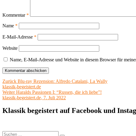
Kommentar
*
Name
*
E-Mail-Adresse
*
Website
Name, E-Mail-Adresse und Website in diesem Browser für meine
Beitragsnavigation
Vorheriger
Zurück
Blu-ray Rezension: Alfredo Catalani, La Wally
Beitrag:
klassik-begeistert.de
Nächster
Weiter
Haralds Passionen I: “Russen, die ich liebe”!
Beitrag:
klassik-begeistert.de, 7. Juli 2022
Klassik begeistert auf Facebook und Inst
Suchen