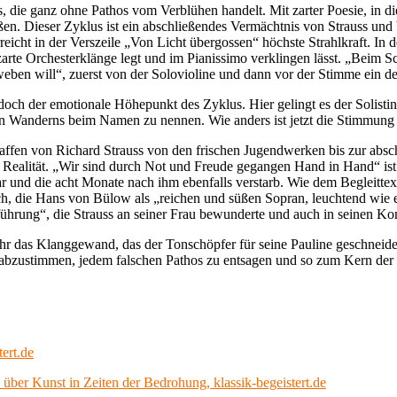
, die ganz ohne Pathos vom Verblühen handelt. Mit zarter Poesie, in die
ßen. Dieser Zyklus ist ein abschließendes Vermächtnis von Strauss und 
eicht in der Verszeile „Von Licht übergossen“ höchste Strahlkraft. In 
zarte Orchesterklänge legt und im Pianissimo verklingen lässt. „Beim S
weben will“, zuerst von der Solovioline und dann vor der Stimme ein d
doch der emotionale Höhepunkt des Zyklus. Hier gelingt es der Solistin 
hen Wanderns beim Namen zu nennen. Wie anders ist jetzt die Stimmung 
fen von Richard Strauss von den frischen Jugendwerken bis zur abschl
e Realität. „Wir sind durch Not und Freude gegangen Hand in Hand“ is
ar und die acht Monate nach ihm ebenfalls verstarb. Wie dem Begleittex
Fach, die Hans von Bülow als „reichen und süßen Sopran, leuchtend wie
führung“, die Strauss an seiner Frau bewunderte und auch in seinen Ko
ass ihr das Klanggewand, das der Tonschöpfer für seine Pauline geschne
stin abzustimmen, jedem falschen Pathos zu entsagen und so zum Kern de
ert.de
 über Kunst in Zeiten der Bedrohung, klassik-begeistert.de