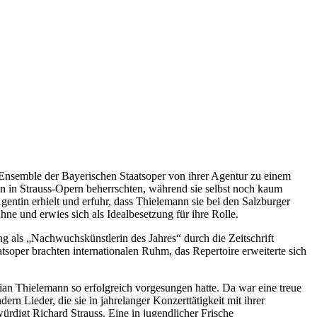
Ensemble der Bayerischen Staatsoper von ihrer Agentur zu einem
len in Strauss-Opern beherrschten, während sie selbst noch kaum
entin erhielt und erfuhr, dass Thielemann sie bei den Salzburger
e und erwies sich als Idealbesetzung für ihre Rolle.
g als „Nachwuchskünstlerin des Jahres“ durch die Zeitschrift
er brachten internationalen Ruhm, das Repertoire erweiterte sich
ian Thielemann so erfolgreich vorgesungen hatte. Da war eine treue
rn Lieder, die sie in jahrelanger Konzerttätigkeit mit ihrer
ürdigt Richard Strauss. Eine in jugendlicher Frische