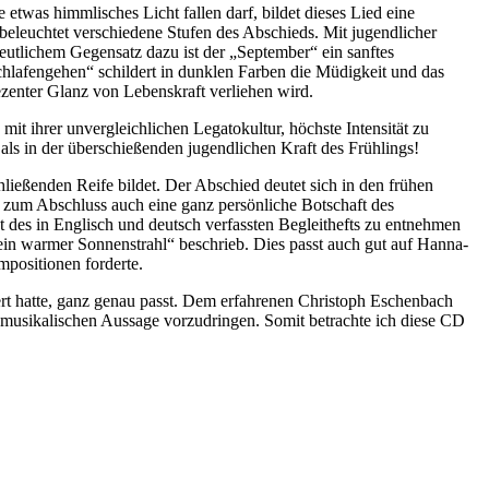
 etwas himmlisches Licht fallen darf, bildet dieses Lied eine
beleuchtet verschiedene Stufen des Abschieds. Mit jugendlicher
deutlichem Gegensatz dazu ist der „September“ ein sanftes
chlafengehen“ schildert in dunklen Farben die Müdigkeit und das
ezenter Glanz von Lebenskraft verliehen wird.
mit ihrer unvergleichlichen Legatokultur, höchste Intensität zu
als in der überschießenden jugendlichen Kraft des Frühlings!
ießenden Reife bildet. Der Abschied deutet sich in den frühen
t zum Abschluss auch eine ganz persönliche Botschaft des
t des in Englisch und deutsch verfassten Begleithefts zu entnehmen
 ein warmer Sonnenstrahl“ beschrieb. Dies passt auch gut auf Hanna-
mpositionen forderte.
idert hatte, ganz genau passt. Dem erfahrenen Christoph Eschenbach
r musikalischen Aussage vorzudringen. Somit betrachte ich diese CD