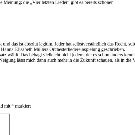
 Meinung: die „Vier letzten Lieder“ gibt es bereits schöner.
nd das ist absolut legitim. Jeder hat selbstverständlich das Recht, su
n Hanna-Elisabeth Müllers Orchesterliedereinspielung geschrieben.
ansatz wählt. Das behagt vielleicht nicht jedem, der es schon anders ken
eigung lässt mich dann auch mehr in die Zukunft schauen, als in die 
nd mit
*
markiert