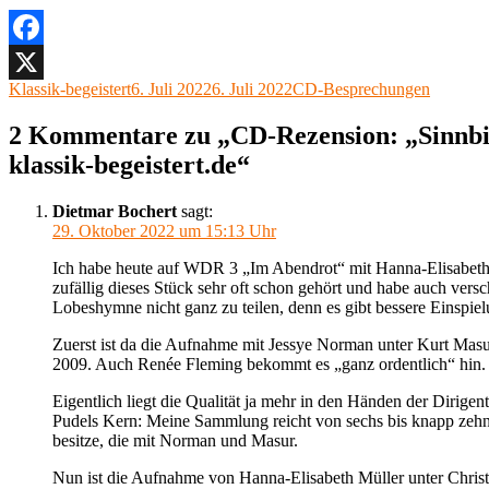
Facebook
Autor
Veröffentlicht
Kategorien
Klassik-begeistert
6. Juli 2022
6. Juli 2022
CD-Besprechungen
X
am
2 Kommentare zu „CD-Rezension: „Sinnbi
klassik-begeistert.de“
Dietmar Bochert
sagt:
29. Oktober 2022 um 15:13 Uhr
Ich habe heute auf WDR 3 „Im Abendrot“ mit Hanna-Elisabeth 
zufällig dieses Stück sehr oft schon gehört und habe auch vers
Lobeshymne nicht ganz zu teilen, denn es gibt bessere Einspie
Zuerst ist da die Aufnahme mit Jessye Norman unter Kurt Masu
2009. Auch Renée Fleming bekommt es „ganz ordentlich“ hin
Eigentlich liegt die Qualität ja mehr in den Händen der Dirigen
Pudels Kern: Meine Sammlung reicht von sechs bis knapp zehn
besitze, die mit Norman und Masur.
Nun ist die Aufnahme von Hanna-Elisabeth Müller unter Christoph