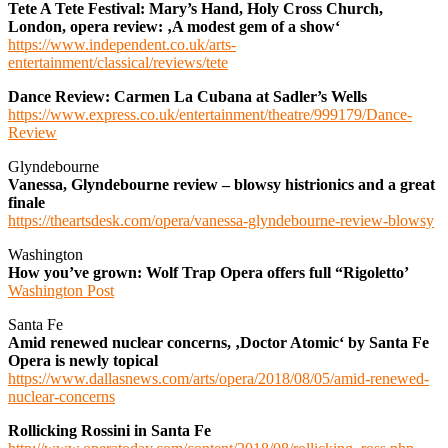
Tete A Tete Festival: Mary’s Hand, Holy Cross Church,
London, opera review: ‚A modest gem of a show‘
https://www.independent.co.uk/arts-
entertainment/classical/reviews/tete
Dance Review: Carmen La Cubana at Sadler’s Wells
https://www.express.co.uk/entertainment/theatre/999179/Dance-
Review
Glyndebourne
Vanessa, Glyndebourne review – blowsy histrionics and a great
finale
https://theartsdesk.com/opera/vanessa-glyndebourne-review-blowsy
Washington
How you’ve grown: Wolf Trap Opera offers full “Rigoletto’
Washington Post
Santa Fe
Amid renewed nuclear concerns, ‚Doctor Atomic‘ by Santa Fe
Opera is newly topical
https://www.dallasnews.com/arts/opera/2018/08/05/amid-renewed-
nuclear-concerns
Rollicking Rossini in Santa Fe