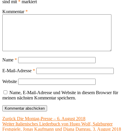
sind mit
*
markiert
Kommentar
*
Name
*
E-Mail-Adresse
*
Website
Name, E-Mail-Adresse und Website in diesem Browser für
meinen nächsten Kommentar speichern.
Beitragsnavigation
Vorheriger
Zurück
Die Montag-Presse – 6. August 2018
Nächster
Beitrag:
Weiter
Italienisches Liederbuch von Hugo Wolf, Salzburger
Beitrag:
Festspiele, Jonas Kaufmann und Diana Damrau, 3. August 2018