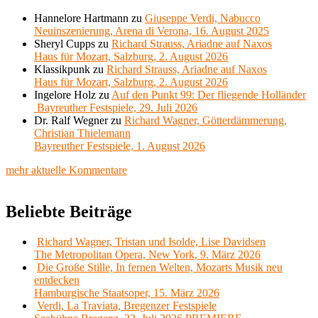
Hannelore Hartmann
zu
Giuseppe Verdi, Nabucco
Neuinszenierung, Arena di Verona, 16. August 2025
Sheryl Cupps
zu
Richard Strauss, Ariadne auf Naxos
Haus für Mozart, Salzburg, 2. August 2026
Klassikpunk
zu
Richard Strauss, Ariadne auf Naxos
Haus für Mozart, Salzburg, 2. August 2026
Ingelore Holz
zu
Auf den Punkt 99: Der fliegende Holländer
Bayreuther Festspiele, 29. Juli 2026
Dr. Ralf Wegner
zu
Richard Wagner, Götterdämmerung,
Christian Thielemann
Bayreuther Festspiele, 1. August 2026
mehr aktuelle Kommentare
Beliebte Beiträge
Richard Wagner, Tristan und Isolde, Lise Davidsen
The Metropolitan Opera, New York, 9. März 2026
Die Große Stille, In fernen Welten, Mozarts Musik neu
entdecken
Hamburgische Staatsoper, 15. März 2026
Verdi, La Traviata, Bregenzer Festspiele