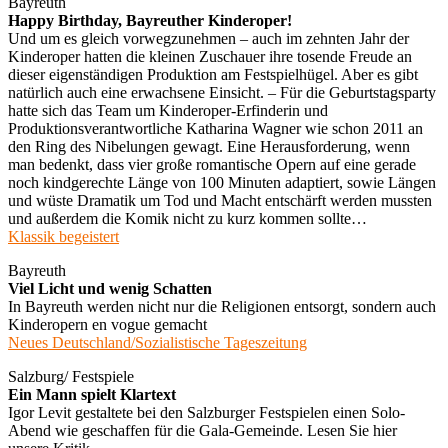
Bayreuth
Happy Birthday, Bayreuther Kinderoper!
Und um es gleich vorwegzunehmen – auch im zehnten Jahr der
Kinderoper hatten die kleinen Zuschauer ihre tosende Freude an
dieser eigenständigen Produktion am Festspielhügel. Aber es gibt
natürlich auch eine erwachsene Einsicht. – Für die Geburtstagsparty
hatte sich das Team um Kinderoper-Erfinderin und
Produktionsverantwortliche Katharina Wagner wie schon 2011 an
den Ring des Nibelungen gewagt. Eine Herausforderung, wenn
man bedenkt, dass vier große romantische Opern auf eine gerade
noch kindgerechte Länge von 100 Minuten adaptiert, sowie Längen
und wüste Dramatik um Tod und Macht entschärft werden mussten
und außerdem die Komik nicht zu kurz kommen sollte…
Klassik begeistert
Bayreuth
Viel Licht und wenig Schatten
In Bayreuth werden nicht nur die Religionen entsorgt, sondern auch
Kinderopern en vogue gemacht
Neues Deutschland/Sozialistische Tageszeitung
Salzburg/ Festspiele
Ein Mann spielt Klartext
Igor Levit gestaltete bei den Salzburger Festspielen einen Solo-
Abend wie geschaffen für die Gala-Gemeinde. Lesen Sie hier