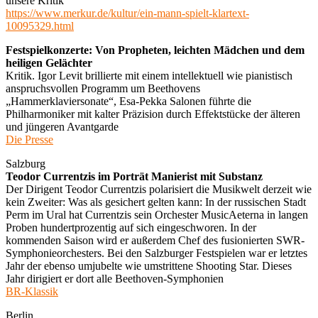
unsere Kritik
https://www.merkur.de/kultur/ein-mann-spielt-klartext-
10095329.html
Festspielkonzerte: Von Propheten, leichten Mädchen und dem
heiligen Gelächter
Kritik. Igor Levit brillierte mit einem intellektuell wie pianistisch
anspruchsvollen Programm um Beethovens
„Hammerklaviersonate“, Esa-Pekka Salonen führte die
Philharmoniker mit kalter Präzision durch Effektstücke der älteren
und jüngeren Avantgarde
Die Presse
Salzburg
Teodor Currentzis im Porträt Manierist mit Substanz
Der Dirigent Teodor Currentzis polarisiert die Musikwelt derzeit wie
kein Zweiter: Was als gesichert gelten kann: In der russischen Stadt
Perm im Ural hat Currentzis sein Orchester MusicAeterna in langen
Proben hundertprozentig auf sich eingeschworen. In der
kommenden Saison wird er außerdem Chef des fusionierten SWR-
Symphonieorchesters. Bei den Salzburger Festspielen war er letztes
Jahr der ebenso umjubelte wie umstrittene Shooting Star. Dieses
Jahr dirigiert er dort alle Beethoven-Symphonien
BR-Klassik
Berlin