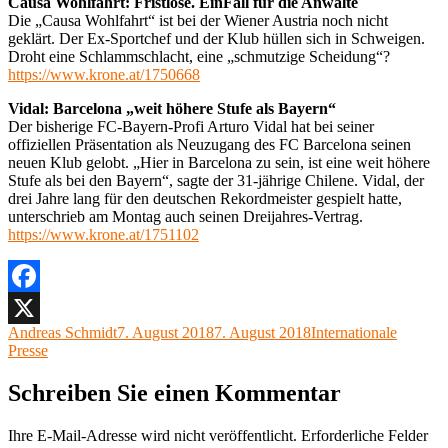
Causa Wohlfahrt: Fristlose. EinFall für die Anwälte
Die „Causa Wohlfahrt“ ist bei der Wiener Austria noch nicht
geklärt. Der Ex-Sportchef und der Klub hüllen sich in Schweigen.
Droht eine Schlammschlacht, eine „schmutzige Scheidung“?
https://www.krone.at/1750668
Vidal: Barcelona „weit höhere Stufe als Bayern“
Der bisherige FC-Bayern-Profi Arturo Vidal hat bei seiner
offiziellen Präsentation als Neuzugang des FC Barcelona seinen
neuen Klub gelobt. „Hier in Barcelona zu sein, ist eine weit höhere
Stufe als bei den Bayern“, sagte der 31-jährige Chilene. Vidal, der
drei Jahre lang für den deutschen Rekordmeister gespielt hatte,
unterschrieb am Montag auch seinen Dreijahres-Vertrag.
https://www.krone.at/1751102
Facebook
Autor
Veröffentlicht
Kategorien
Andreas Schmidt
7. August 2018
7. August 2018
Internationale
X
am
Presse
Schreiben Sie einen Kommentar
Ihre E-Mail-Adresse wird nicht veröffentlicht.
Erforderliche Felder