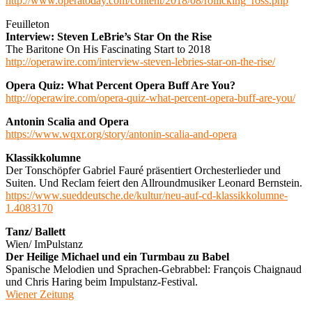
http://www.operatoday.com/content/2018/08/rollicking_ross.php
Feuilleton
Interview: Steven LeBrie’s Star On the Rise
The Baritone On His Fascinating Start to 2018
http://operawire.com/interview-steven-lebries-star-on-the-rise/
Opera Quiz: What Percent Opera Buff Are You?
http://operawire.com/opera-quiz-what-percent-opera-buff-are-you/
Antonin Scalia and Opera
https://www.wqxr.org/story/antonin-scalia-and-opera
Klassikkolumne
Der Tonschöpfer Gabriel Fauré präsentiert Orchesterlieder und
Suiten. Und Reclam feiert den Allroundmusiker Leonard Bernstein.
https://www.sueddeutsche.de/kultur/neu-auf-cd-klassikkolumne-
1.4083170
Tanz/ Ballett
Wien/ ImPulstanz
Der Heilige Michael und ein Turmbau zu Babel
Spanische Melodien und Sprachen-Gebrabbel: François Chaignaud
und Chris Haring beim Impulstanz-Festival.
Wiener Zeitung