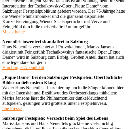
Der lettische Dirigent Mariss Jansons ist am Sonntagabend für seine
Interpretation der Tschaikowsky-Oper „Pique Dame“ vom
Salzburger Festspielpublikum gefeiert worden. Der 75-Jährige hatte
die Wiener Philharmoniker und die glänzend disponierte
Konzertvereinigung Wiener Staatsopernchor mit Verve und
Feingefühl durch die meisterhafte Partitur geführt
Musik heute
Neuenfels inszeniert skandalfrei in Salzburg
Hans Neuenfels verzichtet auf Provokationen, Mariss Jansons
dirigiert mit Feingefühl: Tschaikowskys fantastische Oper „Pique
Dame“ wird in Salzburg zum Erfolg. Großen Anteil daran hat auch
eine legendäre Sängerin
Hamburger Abendblatt
„Pique Dame“ bei den Salzburger Festspielen: Oberflächliche
Bilder zu tiefernstem Klang
Weder Hans Neuenfels‘ Inszenierung noch die Sänger können hier
mit der Intensität und Erzählwut des Orchesterklangs mithalten:
Mariss Jansons lässt die Philharmoniker dunkel-leuchtend
aufspielen, gesungen wird großteils unter Festspielniveau.
Die Presse
Salzburger Festspiele: Verzockt beim Spiel des Lebens
Mariss Jansons und Hans Neuenfels glückt eine vielschichtig
gebrochene Sicht auf Peter Tschaikowskys Puschkin-Oper «Pique