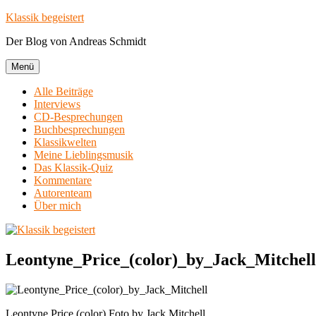
Zum
Klassik begeistert
Inhalt
Der Blog von Andreas Schmidt
springen
Menü
Alle Beiträge
Interviews
CD-Besprechungen
Buchbesprechungen
Klassikwelten
Meine Lieblingsmusik
Das Klassik-Quiz
Kommentare
Autorenteam
Über mich
Leontyne_Price_(color)_by_Jack_Mitchell
Leontyne Price (color) Foto by Jack Mitchell