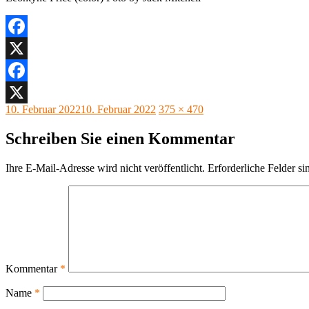
Facebook
X
Facebook
Veröffentlicht
Originalgröße
10. Februar 2022
10. Februar 2022
375 × 470
X
am
Schreiben Sie einen Kommentar
Ihre E-Mail-Adresse wird nicht veröffentlicht.
Erforderliche Felder si
Kommentar
*
Name
*