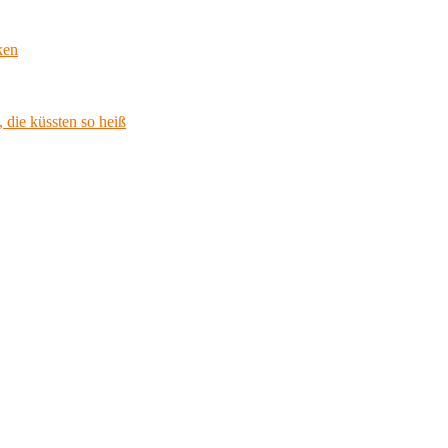
ken
 die küssten so heiß