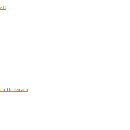
e II
ian Thielemann