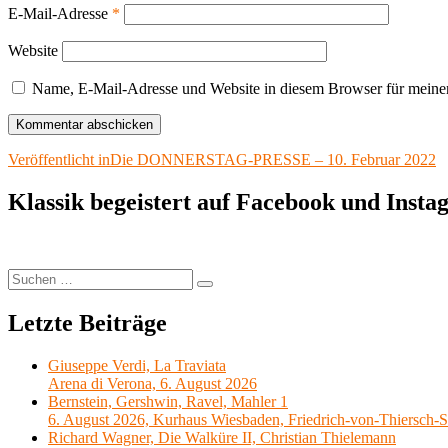
E-Mail-Adresse
*
Website
Name, E-Mail-Adresse und Website in diesem Browser für meine
Beitragsnavigation
Veröffentlicht in
Die DONNERSTAG-PRESSE – 10. Februar 2022
Klassik begeistert auf Facebook und Inst
Suchen
Suchen
nach:
Letzte Beiträge
Giuseppe Verdi, La Traviata
Arena di Verona, 6. August 2026
Bernstein, Gershwin, Ravel, Mahler 1
6. August 2026, Kurhaus Wiesbaden, Friedrich-von-Thiersch-S
Richard Wagner, Die Walküre II, Christian Thielemann