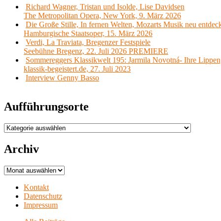
Richard Wagner, Tristan und Isolde, Lise Davidsen
The Metropolitan Opera, New York, 9. März 2026
Die Große Stille, In fernen Welten, Mozarts Musik neu entdec
Hamburgische Staatsoper, 15. März 2026
Verdi, La Traviata, Bregenzer Festspiele
Seebühne Bregenz, 22. Juli 2026 PREMIERE
Sommereggers Klassikwelt 195: Jarmila Novotná- Ihre Lippen,
klassik-begeistert.de, 27. Juli 2023
Interview Genny Basso
Aufführungsorte
Aufführungsorte
Archiv
Archiv
Kontakt
Datenschutz
Impressum