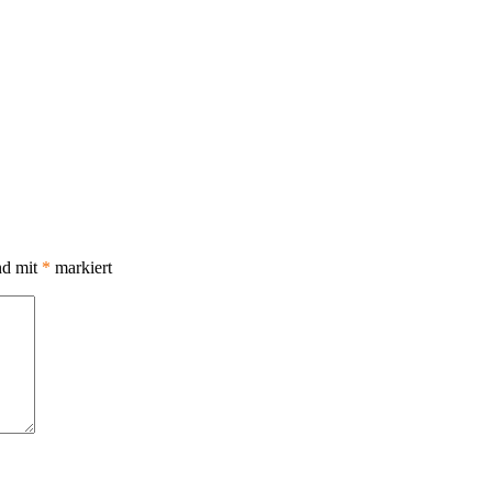
nd mit
*
markiert