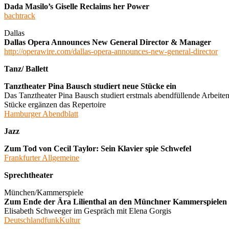
Dada Masilo’s Giselle Reclaims her Power
bachtrack
Dallas
Dallas Opera Announces New General Director & Manager
http://operawire.com/dallas-opera-announces-new-general-director
Tanz/ Ballett
Tanztheater Pina Bausch studiert neue Stücke ein
Das Tanztheater Pina Bausch studiert erstmals abendfüllende Arbeiten
Stücke ergänzen das Repertoire
Hamburger Abendblatt
Jazz
Zum Tod von Cecil Taylor: Sein Klavier spie Schwefel
Frankfurter Allgemeine
Sprechtheater
München/Kammerspiele
Zum Ende der Ära Lilienthal an den Münchner Kammerspielen „D
Elisabeth Schweeger im Gespräch mit Elena Gorgis
DeutschlandfunkKultur