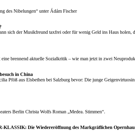
ing des Nibelungen“ unter Ádám Fischer
?
n sich der Musikfreund taxfrei oder für wenig Geld ins Haus holen, d
eine brennend aktuelle Sozialkritik – wie man jetzt in zwei Neuprodukt
sbesuch in China
äcilia Pföß aus Elsbethen bei Salzburg bevor: Die junge Geigenvirtuosin
heaters Berlin Christa Wolfs Roman „Medea. Stimmen“.
 BR-KLASSIK: Die Wiedereröffnung des Markgräflichen Opernhau