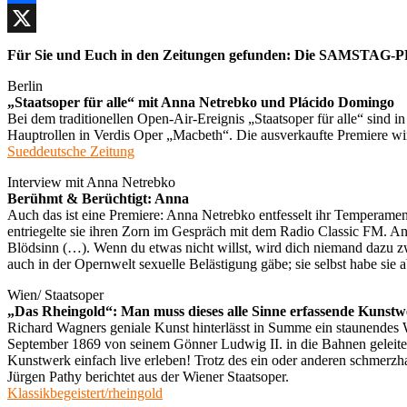
Facebook
X
Für Sie und Euch in den Zeitungen gefunden: Die SAMSTAG-P
Berlin
„Staatsoper für alle“ mit Anna Netrebko und Plácido Domingo
Bei dem traditionellen Open-Air-Ereignis „Staatsoper für alle“ sin
Hauptrollen in Verdis Oper „Macbeth“. Die ausverkaufte Premiere wird l
Sueddeutsche Zeitung
Interview mit Anna Netrebko
Berühmt & Berüchtigt: Anna
Auch das ist eine Premiere: Anna Netrebko entfesselt ihr Temperame
entriegelte sie ihren Zorn im Gespräch mit dem Radio Classic FM. Anl
Blödsinn (…). Wenn du etwas nicht willst, wird dich niemand dazu zwi
auch in der Opernwelt sexuelle Belästigung gäbe; sie selbst habe sie a
Wien/ Staatsoper
„Das Rheingold“: Man muss dieses alle Sinne erfassende Kunstwe
Richard Wagners geniale Kunst hinterlässt in Summe ein staunendes
September 1869 von seinem Gönner Ludwig II. in die Bahnen geleitet
Kunstwerk einfach live erleben! Trotz des ein oder anderen schmerz
Jürgen Pathy berichtet aus der Wiener Staatsoper.
Klassikbegeistert/rheingold