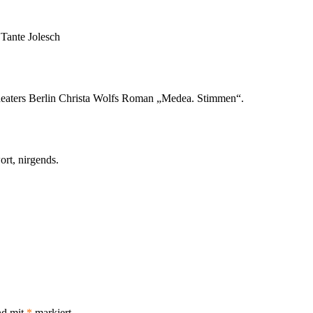
Tante Jolesch
heaters Berlin Christa Wolfs Roman „Medea. Stimmen“.
rt, nirgends.
nd mit
*
markiert