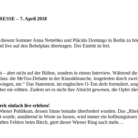
RESSE – 7. April 2018
d in diesem Sommer Anna Netrebko und Plácido Domingo in Berlin zu hö
ive auf den Bebelplatz übertragen. Der Eintritt ist frei.
nt – aber nicht auf der Bühne, sondern in einem Interview. Während di
ass: die MeToo-Debatte in der Klassikbranche, losgetreten durch zwei 
ngen, nie.“ Das Statement, im englischen O-Ton derb formuliert, sorgte
ber nie erlitten. Zudem sei es nicht ihre Absicht gewesen, die Opfer die
rk einfach live erleben!
 Wiener Publikum, dessen Sinne beinahe überfordert wurden. Das „Rh
 wurde, annähernd in Worte zu fassen, wird immer ein hoffnungsloses 
haften Fehlers beim Blech, giert dieser Wiener Ring nach mehr…