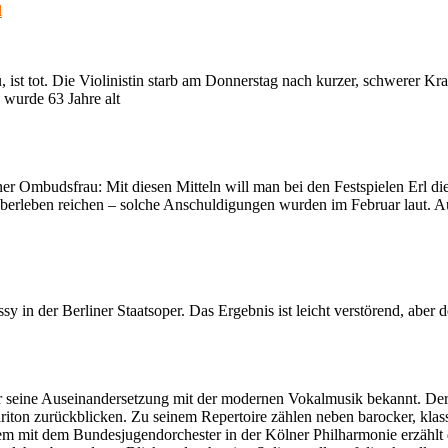
l
ist tot. Die Violinistin starb am Donnerstag nach kurzer, schwerer Kr
 wurde 63 Jahre alt
ner Ombudsfrau: Mit diesen Mitteln will man bei den Festspielen Erl 
Überleben reichen – solche Anschuldigungen wurden im Februar laut. 
n der Berliner Staatsoper. Das Ergebnis ist leicht verstörend, aber 
für seine Auseinandersetzung mit der modernen Vokalmusik bekannt. De
Bariton zurückblicken. Zu seinem Repertoire zählen neben barocker, klas
 mit dem Bundesjugendorchester in der Kölner Philharmonie erzählt der