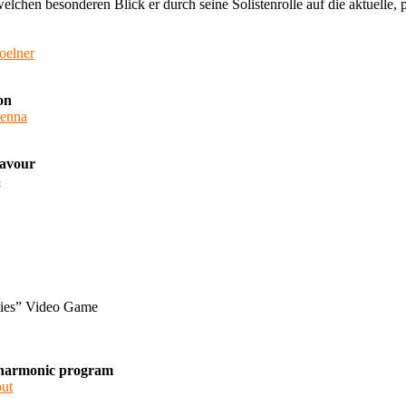
elchen besonderen Blick er durch seine Solistenrolle auf die aktuelle, 
koelner
on
ienna
lavour
3
ities” Video Game
ilharmonic program
but