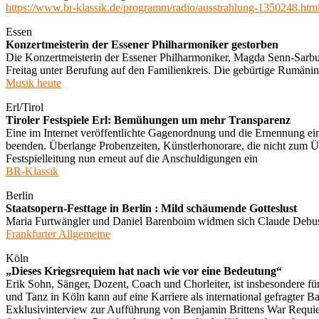
https://www.br-klassik.de/programm/radio/ausstrahlung-1350248.htm
Essen
Konzertmeisterin der Essener Philharmoniker gestorben
Die Konzertmeisterin der Essener Philharmoniker, Magda Senn-Sarbu, 
Freitag unter Berufung auf den Familienkreis. Die gebürtige Rumänin
Musik heute
Erl/Tirol
Tiroler Festspiele Erl: Bemühungen um mehr Transparenz
Eine im Internet veröffentlichte Gagenordnung und die Ernennung ei
beenden. Überlange Probenzeiten, Künstlerhonorare, die nicht zum 
Festspielleitung nun erneut auf die Anschuldigungen ein
BR-Klassik
Berlin
Staatsopern-Festtage in Berlin : Mild schäumende Gotteslust
Maria Furtwängler und Daniel Barenboim widmen sich Claude Debussy i
Frankfurter Allgemeine
Köln
„Dieses Kriegsrequiem hat nach wie vor eine Bedeutung“
Erik Sohn, Sänger, Dozent, Coach und Chorleiter, ist insbesondere 
und Tanz in Köln kann auf eine Karriere als international gefragter 
Exklusivinterview zur Aufführung von Benjamin Brittens War Requiem