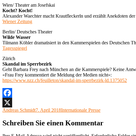
Wien/ Theater am Josefskai
Kocht? Kocht!
Alexander Waechter macht Krautfleckerln und erzählt Anekdoten der 
Wiener Zeitung
Berlin/ Deutsches Theater
Wilde Wasser
Tilmann Köhler dramatisiert in den Kammerspielen des Deutschen T
Tagesspiegel
Zürich
Skandal im Sperrbezirk
Geht Barbara Frey nach München an die Kammerspiele? Keine Antwo
«Frau Frey kommentiert die Meldung der Medien nicht»:
https://www.nzz.ch/feuilleton/skandal-im-sperrbezirk-ld.1375052
Facebook
Autor
Veröffentlicht
Kategorien
Andreas Schmidt
7. April 2018
Internationale Presse
X
am
Schreiben Sie einen Kommentar
Ihre E-Mail-Adresse wird nicht veröffentlicht.
Erforderliche Felder si