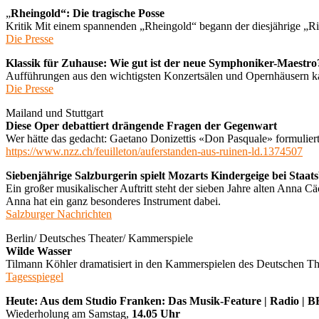
„
Rheingold“: Die tragische Posse
Kritik Mit einem spannenden „Rheingold“ begann der diesjährige „R
Die Presse
Klassik für Zuhause: Wie gut ist der neue Symphoniker-Maestro
Aufführungen aus den wichtigsten Konzertsälen und Opernhäusern kan
Die Presse
Mailand und Stuttgart
Diese Oper debattiert drängende Fragen der Gegenwart
Wer hätte das gedacht: Gaetano Donizettis «Don Pasquale» formuliert 
https://www.nzz.ch/feuilleton/auferstanden-aus-ruinen-ld.1374507
Siebenjährige Salzburgerin spielt Mozarts Kindergeige bei Staat
Ein großer musikalischer Auftritt steht der sieben Jahre alten Anna C
Anna hat ein ganz besonderes Instrument dabei.
Salzburger Nachrichten
Berlin/ Deutsches Theater/ Kammerspiele
Wilde Wasser
Tilmann Köhler dramatisiert in den Kammerspielen des Deutschen T
Tagesspiegel
Heute: Aus dem Studio Franken: Das Musik-Feature | Radio |
Wiederholung am Samstag,
14.05 Uhr