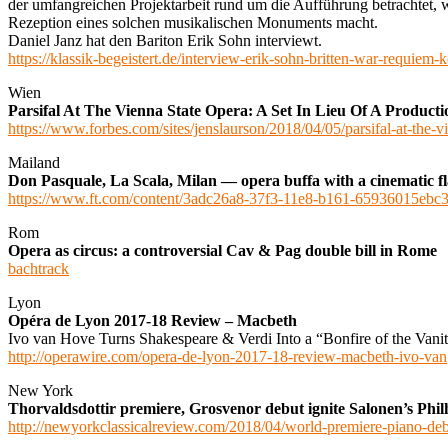
der umfangreichen Projektarbeit rund um die Aufführung betrachtet, w
Rezeption eines solchen musikalischen Monuments macht.
Daniel Janz hat den Bariton Erik Sohn interviewt.
https://klassik-begeistert.de/interview-erik-sohn-britten-war-requiem-
Wien
Parsifal At The Vienna State Opera: A Set In Lieu Of A Producti
https://www.forbes.com/sites/jenslaurson/2018/04/05/parsifal-at-the-v
Mailand
Don Pasquale, La Scala, Milan — opera buffa with a cinematic f
https://www.ft.com/content/3adc26a8-37f3-11e8-b161-65936015ebc
Rom
Opera as circus: a controversial Cav & Pag double bill in Rome
bachtrack
Lyon
Opéra de Lyon 2017-18 Review – Macbeth
Ivo van Hove Turns Shakespeare & Verdi Into a “Bonfire of the Van
http://operawire.com/opera-de-lyon-2017-18-review-macbeth-ivo-van
New York
Thorvaldsdottir premiere, Grosvenor debut ignite Salonen’s Ph
http://newyorkclassicalreview.com/2018/04/world-premiere-piano-de