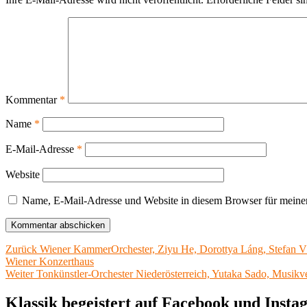
Kommentar
*
Name
*
E-Mail-Adresse
*
Website
Name, E-Mail-Adresse und Website in diesem Browser für meine
Beitragsnavigation
Vorheriger
Zurück
Wiener KammerOrchester, Ziyu He, Dorottya Láng, Stefan Vl
Beitrag:
Wiener Konzerthaus
Nächster
Weiter
Tonkünstler-Orchester Niederösterreich, Yutaka Sado, Musikv
Beitrag:
Klassik begeistert auf Facebook und Inst