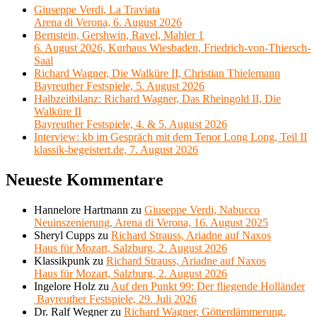
Giuseppe Verdi, La Traviata
Arena di Verona, 6. August 2026
Bernstein, Gershwin, Ravel, Mahler 1
6. August 2026, Kurhaus Wiesbaden, Friedrich-von-Thiersch-
Saal
Richard Wagner, Die Walküre II, Christian Thielemann
Bayreuther Festspiele, 5. August 2026
Halbzeitbilanz: Richard Wagner, Das Rheingold II, Die
Walküre II
Bayreuther Festspiele, 4. & 5. August 2026
Interview: kb im Gespräch mit dem Tenor Long Long, Teil II
klassik-begeistert.de, 7. August 2026
Neueste Kommentare
Hannelore Hartmann
zu
Giuseppe Verdi, Nabucco
Neuinszenierung, Arena di Verona, 16. August 2025
Sheryl Cupps
zu
Richard Strauss, Ariadne auf Naxos
Haus für Mozart, Salzburg, 2. August 2026
Klassikpunk
zu
Richard Strauss, Ariadne auf Naxos
Haus für Mozart, Salzburg, 2. August 2026
Ingelore Holz
zu
Auf den Punkt 99: Der fliegende Holländer
Bayreuther Festspiele, 29. Juli 2026
Dr. Ralf Wegner
zu
Richard Wagner, Götterdämmerung,