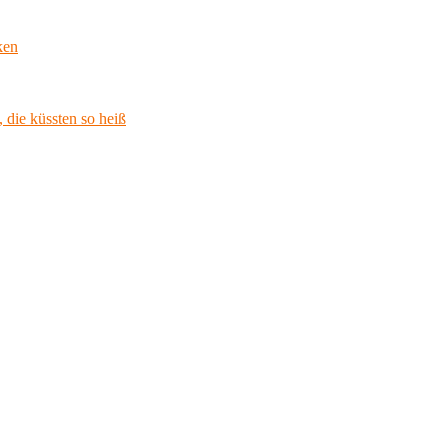
ken
 die küssten so heiß