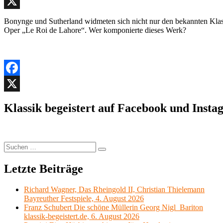
Facebook
X
Bonynge und Sutherland widmeten sich nicht nur den bekannten Klassi
Oper „Le Roi de Lahore“. Wer komponierte dieses Werk?
Facebook
X
Klassik begeistert auf Facebook und Inst
Suchen
Suchen
nach:
Letzte Beiträge
Richard Wagner, Das Rheingold II, Christian Thielemann
Bayreuther Festspiele, 4. August 2026
Franz Schubert Die schöne Müllerin Georg Nigl Bariton
klassik-begeistert.de, 6. August 2026