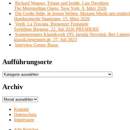
Richard Wagner, Tristan und Isolde, Lise Davidsen
The Metropolitan Opera, New York, 9. März 2026
Die Große Stille, In fernen Welten, Mozarts Musik neu entdec
Hamburgische Staatsoper, 15. März 2026
Verdi, La Traviata, Bregenzer Festspiele
Seebühne Bregenz, 22. Juli 2026 PREMIERE
Sommereggers Klassikwelt 195: Jarmila Novotná- Ihre Lippen,
klassik-begeistert.de, 27. Juli 2023
Interview Genny Basso
Aufführungsorte
Aufführungsorte
Archiv
Archiv
Kontakt
Datenschutz
Impressum
Alle Beiträge