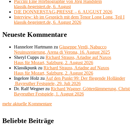
Puccini Eine Hörbiographie von Jörg Handstein
klassik-begeistert.de, 6. August
DIE DONNERSTAG-PRESSE – 6. AUGUST 2026
Interview: kb im Gespräch mit dem Tenor Long Long, Teil I
klassik-begeistert.de, 6. August 2026
Neueste Kommentare
Hannelore Hartmann
zu
Giuseppe Verdi, Nabucco
Neuinszenierung, Arena di Verona, 16. August 2025
Sheryl Cupps
zu
Richard Strauss, Ariadne auf Naxos
Haus für Mozart, Salzburg, 2. August 2026
Klassikpunk
zu
Richard Strauss, Ariadne auf Naxos
Haus für Mozart, Salzburg, 2. August 2026
Ingelore Holz
zu
Auf den Punkt 99: Der fliegende Holländer
Bayreuther Festspiele, 29. Juli 2026
Dr. Ralf Wegner
zu
Richard Wagner, Götterdämmerung, Christ
Bayreuther Festspiele, 1. August 2026
mehr aktuelle Kommentare
Beliebte Beiträge