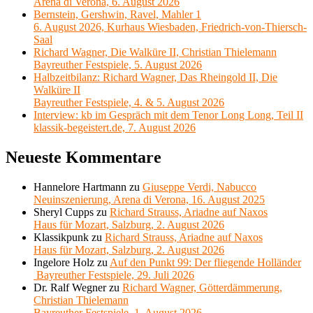
Arena di Verona, 6. August 2026
Bernstein, Gershwin, Ravel, Mahler 1
6. August 2026, Kurhaus Wiesbaden, Friedrich-von-Thiersch-
Saal
Richard Wagner, Die Walküre II, Christian Thielemann
Bayreuther Festspiele, 5. August 2026
Halbzeitbilanz: Richard Wagner, Das Rheingold II, Die
Walküre II
Bayreuther Festspiele, 4. & 5. August 2026
Interview: kb im Gespräch mit dem Tenor Long Long, Teil II
klassik-begeistert.de, 7. August 2026
Neueste Kommentare
Hannelore Hartmann
zu
Giuseppe Verdi, Nabucco
Neuinszenierung, Arena di Verona, 16. August 2025
Sheryl Cupps
zu
Richard Strauss, Ariadne auf Naxos
Haus für Mozart, Salzburg, 2. August 2026
Klassikpunk
zu
Richard Strauss, Ariadne auf Naxos
Haus für Mozart, Salzburg, 2. August 2026
Ingelore Holz
zu
Auf den Punkt 99: Der fliegende Holländer
Bayreuther Festspiele, 29. Juli 2026
Dr. Ralf Wegner
zu
Richard Wagner, Götterdämmerung,
Christian Thielemann
Bayreuther Festspiele, 1. August 2026