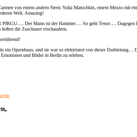
rmen von einem andern Stern: Yulia Matochkin, einem Mezzo mit eine
anderen Welt. Amazing!
IRGU…. Der Mann ist der Hammer…. So geht Tenor…. Dagegen könne
 ließen die Zuschauer erschaudern.
berührend!
 in ein Opernhaus, und sie war so elektrisiert von dieser Darbietung…
motionen und Bilder in Berlin zu erleben.
erlin
n,