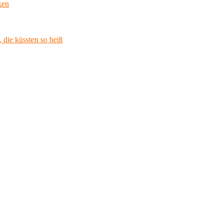
ken
 die küssten so heiß