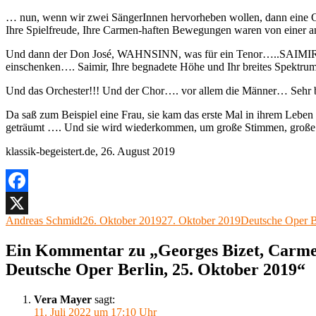
… nun, wenn wir zwei SängerInnen hervorheben wollen, dann eine Ca
Ihre Spielfreude, Ihre Carmen-haften Bewegungen waren von einer 
Und dann der Don José, WAHNSINN, was für ein Tenor…..SAIMIR P
einschenken…. Saimir, Ihre begnadete Höhe und Ihr breites Spektrum
Und das Orchester!!! Und der Chor…. vor allem die Männer… Sehr 
Da saß zum Beispiel eine Frau, sie kam das erste Mal in ihrem Leben
geträumt …. Und sie wird wiederkommen, um große Stimmen, große E
klassik-begeistert.de, 26. August 2019
Facebook
Autor
Veröffentlicht
Kategorien
Andreas Schmidt
26. Oktober 2019
27. Oktober 2019
Deutsche Oper B
X
am
Ein Kommentar zu „Georges Bizet, Carme
Deutsche Oper Berlin, 25. Oktober 2019“
Vera Mayer
sagt:
11. Juli 2022 um 17:10 Uhr