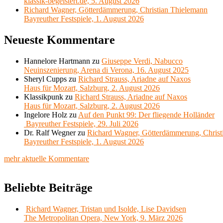
klassik-begeistert.de, 5. August 2026
Richard Wagner, Götterdämmerung, Christian Thielemann
Bayreuther Festspiele, 1. August 2026
Neueste Kommentare
Hannelore Hartmann
zu
Giuseppe Verdi, Nabucco
Neuinszenierung, Arena di Verona, 16. August 2025
Sheryl Cupps
zu
Richard Strauss, Ariadne auf Naxos
Haus für Mozart, Salzburg, 2. August 2026
Klassikpunk
zu
Richard Strauss, Ariadne auf Naxos
Haus für Mozart, Salzburg, 2. August 2026
Ingelore Holz
zu
Auf den Punkt 99: Der fliegende Holländer
Bayreuther Festspiele, 29. Juli 2026
Dr. Ralf Wegner
zu
Richard Wagner, Götterdämmerung, Christ
Bayreuther Festspiele, 1. August 2026
mehr aktuelle Kommentare
Beliebte Beiträge
Richard Wagner, Tristan und Isolde, Lise Davidsen
The Metropolitan Opera, New York, 9. März 2026