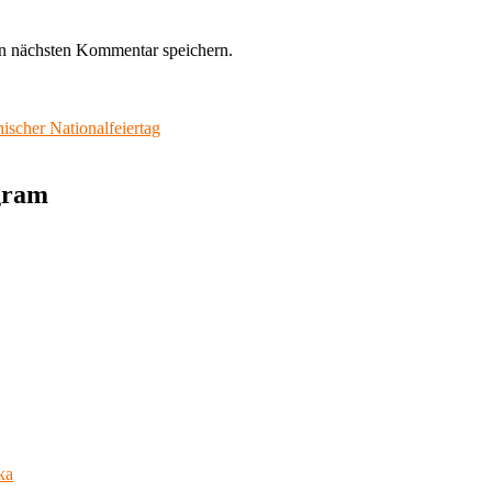
n nächsten Kommentar speichern.
her Nationalfeiertag
agram
ka