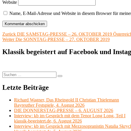
Website
Name, E-Mail-Adresse und Website in diesem Browser für meine
Beitragsnavigation
Vorheriger
Zurück
DIE SAMSTAG-PRESSE – 26. OKTOBER 2019 Österreichisc
Nächster
Beitrag:
Weiter
Die SONNTAG-PRESSE – 27. OKTOBER 2019
Beitrag:
Klassik begeistert auf Facebook und Inst
Suchen
Suchen
nach:
Letzte Beiträge
Richard Wagner, Das Rheingold II Christian Thielemann
Bayreuther Festspiele, 4. August 2026
DIE DONNERSTAG-PRESSE – 6. AUGUST 2026
Interview: kb im Gespräch mit dem Tenor Long Long, Teil I
klassik-begeistert.de, 6. August 2026
Interview: kb im Gespräch mit Mezzosopranistin Natalia Skryc