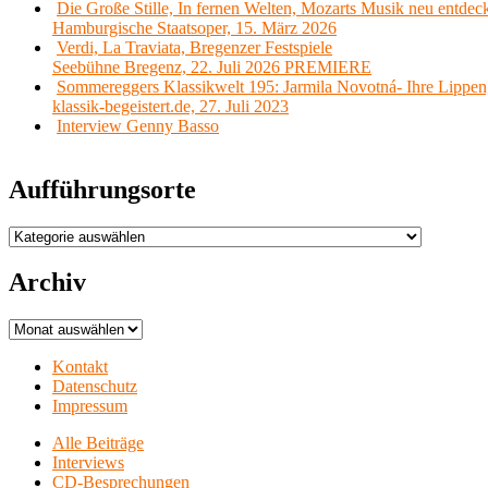
Die Große Stille, In fernen Welten, Mozarts Musik neu entdec
Hamburgische Staatsoper, 15. März 2026
Verdi, La Traviata, Bregenzer Festspiele
Seebühne Bregenz, 22. Juli 2026 PREMIERE
Sommereggers Klassikwelt 195: Jarmila Novotná- Ihre Lippen,
klassik-begeistert.de, 27. Juli 2023
Interview Genny Basso
Aufführungsorte
Aufführungsorte
Archiv
Archiv
Kontakt
Datenschutz
Impressum
Alle Beiträge
Interviews
CD-Besprechungen