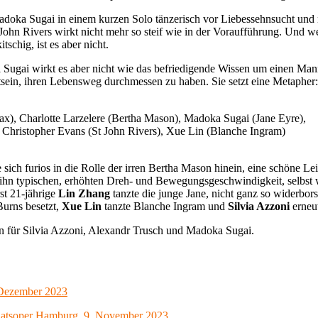
oka Sugai in einem kurzen Solo tänzerisch vor Liebessehnsucht und mi
 John Rivers wirkt nicht mehr so steif wie in der Voraufführung. Und w
schig, ist es aber nicht.
ugai wirkt es aber nicht wie das befriedigende Wissen um einen Mann, de
tsein, ihren Lebensweg durchmessen zu haben. Sie setzt eine Metapher: 
x), Charlotte Larzelere (Bertha Mason), Madoka Sugai (Jane Eyre),
 Christopher Evans (St John Rivers), Xue Lin (Blanche Ingram)
e sich furios in die Rolle der irren Bertha Mason hinein, eine schöne Le
r ihn typischen, erhöhten Dreh- und Bewegungsgeschwindigkeit, selbst
st 21-jährige
Lin Zhang
tanzte die junge Jane, nicht ganz so widerbor
Burns besetzt,
Xue Lin
tanzte Blanche Ingram und
Silvia Azzoni
erneu
 für Silvia Azzoni, Alexandr Trusch und Madoka Sugai.
. Dezember 2023
taatsoper Hamburg, 9. November 2023