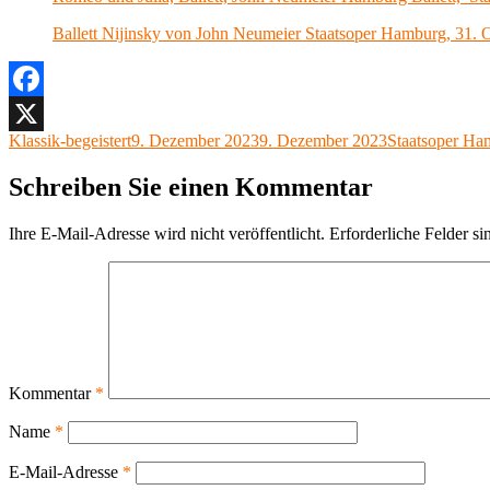
Ballett Nijinsky von John Neumeier Staatsoper Hamburg, 31. 
Facebook
Autor
Veröffentlicht
Kategorien
Klassik-begeistert
9. Dezember 2023
9. Dezember 2023
Staatsoper Ha
X
am
Schreiben Sie einen Kommentar
Ihre E-Mail-Adresse wird nicht veröffentlicht.
Erforderliche Felder si
Kommentar
*
Name
*
E-Mail-Adresse
*