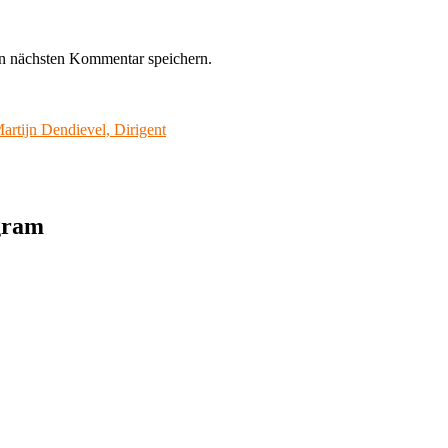
n nächsten Kommentar speichern.
artijn Dendievel, Dirigent
agram