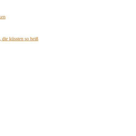
ken
 die küssten so heiß