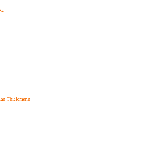
ka
ian Thielemann