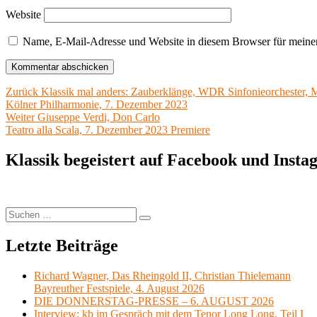
Website
Name, E-Mail-Adresse und Website in diesem Browser für meine
Beitragsnavigation
Vorheriger
Zurück
Klassik mal anders: Zauberklänge, WDR Sinfonieorchester, M
Beitrag:
Kölner Philharmonie, 7. Dezember 2023
Nächster
Weiter
Giuseppe Verdi, Don Carlo
Beitrag:
Teatro alla Scala, 7. Dezember 2023 Premiere
Klassik begeistert auf Facebook und Inst
Suchen
Suchen
nach:
Letzte Beiträge
Richard Wagner, Das Rheingold II, Christian Thielemann
Bayreuther Festspiele, 4. August 2026
DIE DONNERSTAG-PRESSE – 6. AUGUST 2026
Interview: kb im Gespräch mit dem Tenor Long Long, Teil I