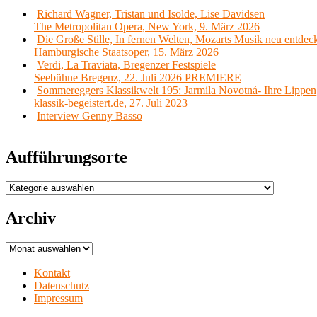
Richard Wagner, Tristan und Isolde, Lise Davidsen
The Metropolitan Opera, New York, 9. März 2026
Die Große Stille, In fernen Welten, Mozarts Musik neu entdec
Hamburgische Staatsoper, 15. März 2026
Verdi, La Traviata, Bregenzer Festspiele
Seebühne Bregenz, 22. Juli 2026 PREMIERE
Sommereggers Klassikwelt 195: Jarmila Novotná- Ihre Lippen,
klassik-begeistert.de, 27. Juli 2023
Interview Genny Basso
Aufführungsorte
Aufführungsorte
Archiv
Archiv
Kontakt
Datenschutz
Impressum