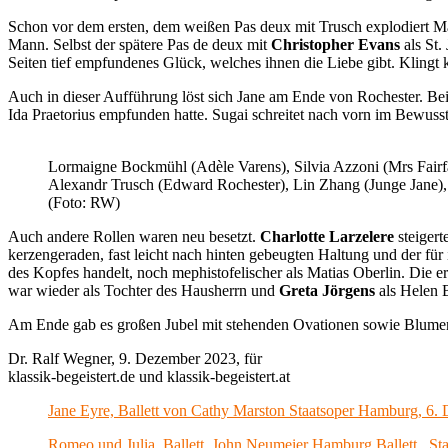
Schon vor dem ersten, dem weißen Pas deux mit Trusch explodiert Mad
Mann. Selbst der spätere Pas de deux mit
Christopher Evans
als St.
Seiten tief empfundenes Glück, welches ihnen die Liebe gibt. Klingt kit
Auch in dieser Aufführung löst sich Jane am Ende von Rochester. Bei S
Ida Praetorius empfunden hatte. Sugai schreitet nach vorn im Bewuss
Lormaigne Bockmühl (Adèle Varens), Silvia Azzoni (Mrs Fairfa
Alexandr Trusch (Edward Rochester), Lin Zhang (Junge Jane),
(Foto: RW)
Auch andere Rollen waren neu besetzt.
Charlotte Larzelere
steigert
kerzengeraden, fast leicht nach hinten gebeugten Haltung und der fü
des Kopfes handelt, noch mephistofelischer als Matias Oberlin. Die er
war wieder als Tochter des Hausherrn und
Greta Jörgens
als Helen 
Am Ende gab es großen Jubel mit stehenden Ovationen sowie Blumen
Dr. Ralf Wegner, 9. Dezember 2023, für
klassik-begeistert.de und klassik-begeistert.at
Jane Eyre, Ballett von Cathy Marston Staatsoper Hamburg, 6
Romeo und Julia, Ballett, John Neumeier Hamburg Ballett, S