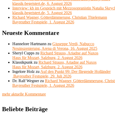
klassik-begeistert.de, 6. August 2026
Interview: kb im Gespräch mit Mezzosopranistin Natalia Skryc
klassik-begeistert.de, 5. August 2026
Richard Wagner, Götterdämmerung, Christian Thielemann
Bayreuther Festspiele, 1. August 2026
Neueste Kommentare
Hannelore Hartmann
zu
Giuseppe Verdi, Nabucco
Neuinszenierung, Arena di Verona, 16. August 2025
Sheryl Cupps
zu
Richard Strauss, Ariadne auf Naxos
Haus für Mozart, Salzburg, 2. August 2026
Klassikpunk
zu
Richard Strauss, Ariadne auf Naxos
Haus für Mozart, Salzburg, 2. August 2026
Ingelore Holz
zu
Auf den Punkt 99: Der fliegende Holländer
Bayreuther Festspiele, 29. Juli 2026
Dr. Ralf Wegner
zu
Richard Wagner, Götterdämmerung, Christ
Bayreuther Festspiele, 1. August 2026
mehr aktuelle Kommentare
Beliebte Beiträge