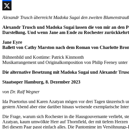
Facebook
X
Alexandr Trusch überreicht Madoka Sugai den zweiten Blumenstrau
Alexandr Trusch und Madoka Sugai lassen die von mir an den Pas 
Darstellung. Und wenn Jane am Ende zu Rochester zurückkehrt, ist
Jane Eyre
Ballett von Cathy Marston nach dem Roman von Charlotte Bron
Bühnenbild und Kostüme: Patrick Kinmonth
Musikarrangement und Originalkomposition von Philip Feeney unte
Die alternative Besetzung mit Madoka Sugai und Alexandr Trus
Staatsoper Hamburg, 8. Dezember 2023
von Dr. Ralf Wegner
Ida Praetorius und Karen Azatyan mögen vor drei Tagen tänzerisch 
gestern Abend aber eine darüber hinaus weisende exemplarische Inte
Die Frage, warum sich Rochester in die Hausgouvernante verliebt, stel
Azatyan, kaum umwölkte Herr auf Thornfield, der mit tiefem Herzen l
Bei diesem Paar passt einfach alles. Die Pantomime im Versöhnungs-Pas