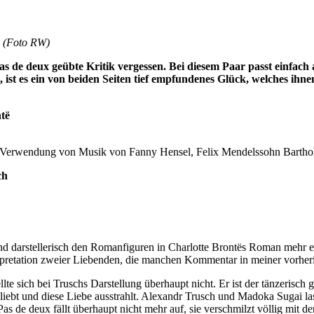
ß (Foto RW)
de deux geübte Kritik vergessen. Bei diesem Paar passt einfach a
 es ein von beiden Seiten tief empfundenes Glück, welches ihnen die
të
r Verwendung von Musik von Fanny Hensel, Felix Mendelssohn Bartho
ch
und darstellerisch den Romanfiguren in Charlotte Brontës Roman mehr 
rpretation zweier Liebenden, die manchen Kommentar in meiner vorheri
lte sich bei Truschs Darstellung überhaupt nicht. Er ist der tänzerisch
iebt und diese Liebe ausstrahlt. Alexandr Trusch und Madoka Sugai la
 de deux fällt überhaupt nicht mehr auf, sie verschmilzt völlig mit de