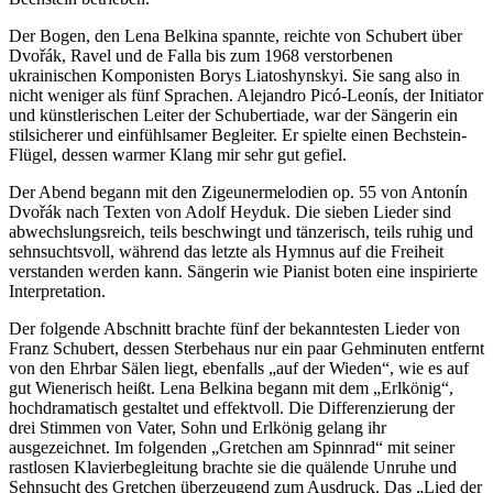
Der Bogen, den Lena Belkina spannte, reichte von Schubert über
Dvořák, Ravel und de Falla bis zum 1968 verstorbenen
ukrainischen Komponisten Borys Liatoshynskyi. Sie sang also in
nicht weniger als fünf Sprachen. Alejandro Picó-Leonís, der Initiator
und künstlerischen Leiter der Schubertiade, war der Sängerin ein
stilsicherer und einfühlsamer Begleiter. Er spielte einen Bechstein-
Flügel, dessen warmer Klang mir sehr gut gefiel.
Der Abend begann mit den Zigeunermelodien op. 55 von Antonín
Dvořák nach Texten von Adolf Heyduk. Die sieben Lieder sind
abwechslungsreich, teils beschwingt und tänzerisch, teils ruhig und
sehnsuchtsvoll, während das letzte als Hymnus auf die Freiheit
verstanden werden kann. Sängerin wie Pianist boten eine inspirierte
Interpretation.
Der folgende Abschnitt brachte fünf der bekanntesten Lieder von
Franz Schubert, dessen Sterbehaus nur ein paar Gehminuten entfernt
von den Ehrbar Sälen liegt, ebenfalls „auf der Wieden“, wie es auf
gut Wienerisch heißt. Lena Belkina begann mit dem „Erlkönig“,
hochdramatisch gestaltet und effektvoll. Die Differenzierung der
drei Stimmen von Vater, Sohn und Erlkönig gelang ihr
ausgezeichnet. Im folgenden „Gretchen am Spinnrad“ mit seiner
rastlosen Klavierbegleitung brachte sie die quälende Unruhe und
Sehnsucht des Gretchen überzeugend zum Ausdruck. Das „Lied der