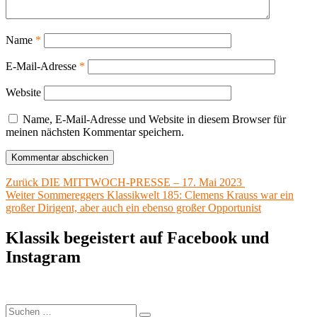
Name
*
E-Mail-Adresse
*
Website
Name, E-Mail-Adresse und Website in diesem Browser für
meinen nächsten Kommentar speichern.
Beitragsnavigation
Vorheriger
Zurück
DIE MITTWOCH-PRESSE – 17. Mai 2023
Nächster
Beitrag:
Weiter
Sommereggers Klassikwelt 185: Clemens Krauss war ein
Beitrag:
großer Dirigent, aber auch ein ebenso großer Opportunist
Klassik begeistert auf Facebook und
Instagram
Suchen