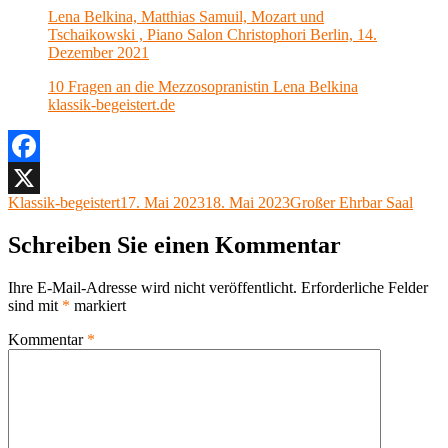
Lena Belkina, Matthias Samuil, Mozart und
Tschaikowski , Piano Salon Christophori Berlin, 14.
Dezember 2021
10 Fragen an die Mezzosopranistin Lena Belkina
klassik-begeistert.de
Facebook
Autor
Veröffentlicht
Kategorien
Klassik-begeistert
17. Mai 2023
18. Mai 2023
Großer Ehrbar Saal
X
am
Schreiben Sie einen Kommentar
Ihre E-Mail-Adresse wird nicht veröffentlicht.
Erforderliche Felder
sind mit
*
markiert
Kommentar
*