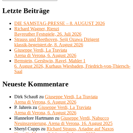
Suchen
nach:
Letzte Beiträge
DIE SAMSTAG-PRESSE – 8. AUGUST 2026
Richard Wagner, Rienzi
Bayreuther Festspiele, 26. Juli 2026
Strauss und Beethoven, Seiji Ozawa Dirigent
klassik-begeistert.de, 8. August 2026
Giuseppe Verdi, La Traviata
Arena di Verona, 6. August 2026
Bernstein, Gershwin, Ravel, Mahler 1
6. August 2026, Kurhaus Wiesbaden, Friedrich-von-Thiersch-
Saal
Neueste Kommentare
Dirk Schauß
zu
Giuseppe Verdi, La Traviata
Arena di Verona, 6. August 2026
P. Jahreis
zu
Giuseppe Verdi, La Traviata
Arena di Verona, 6. August 2026
Hannelore Hartmann
zu
Giuseppe Verdi, Nabucco
Neuinszenierung, Arena di Verona, 16. August 2025
Sheryl Cupps
zu
Richard Strauss, Ariadne auf Naxos