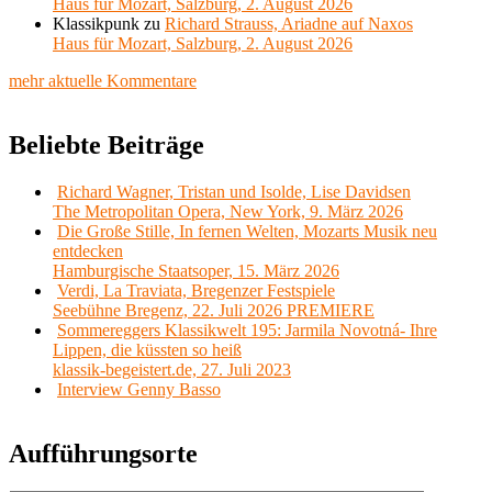
Haus für Mozart, Salzburg, 2. August 2026
Klassikpunk
zu
Richard Strauss, Ariadne auf Naxos
Haus für Mozart, Salzburg, 2. August 2026
mehr aktuelle Kommentare
Beliebte Beiträge
Richard Wagner, Tristan und Isolde, Lise Davidsen
The Metropolitan Opera, New York, 9. März 2026
Die Große Stille, In fernen Welten, Mozarts Musik neu
entdecken
Hamburgische Staatsoper, 15. März 2026
Verdi, La Traviata, Bregenzer Festspiele
Seebühne Bregenz, 22. Juli 2026 PREMIERE
Sommereggers Klassikwelt 195: Jarmila Novotná- Ihre
Lippen, die küssten so heiß
klassik-begeistert.de, 27. Juli 2023
Interview Genny Basso
Aufführungsorte