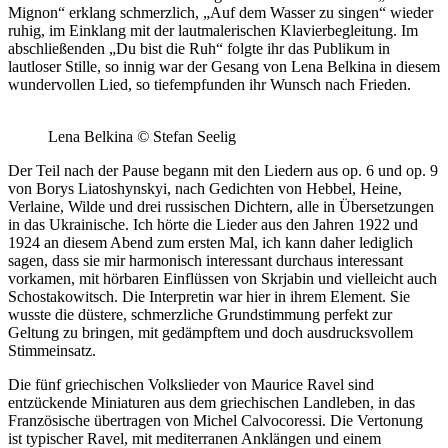
Mignon“ erklang schmerzlich, „Auf dem Wasser zu singen“ wieder
ruhig, im Einklang mit der lautmalerischen Klavierbegleitung. Im
abschließenden „Du bist die Ruh“ folgte ihr das Publikum in
lautloser Stille, so innig war der Gesang von Lena Belkina in diesem
wundervollen Lied, so tiefempfunden ihr Wunsch nach Frieden.
Lena Belkina
©
Stefan Seelig
Der Teil nach der Pause begann mit den Liedern aus op. 6 und op. 9
von Borys Liatoshynskyi, nach Gedichten von Hebbel, Heine,
Verlaine, Wilde und drei russischen Dichtern, alle in Übersetzungen
in das Ukrainische. Ich hörte die Lieder aus den Jahren 1922 und
1924 an diesem Abend zum ersten Mal, ich kann daher lediglich
sagen, dass sie mir harmonisch interessant durchaus interessant
vorkamen, mit hörbaren Einflüssen von Skrjabin und vielleicht auch
Schostakowitsch. Die Interpretin war hier in ihrem Element. Sie
wusste die düstere, schmerzliche Grundstimmung perfekt zur
Geltung zu bringen, mit gedämpftem und doch ausdrucksvollem
Stimmeinsatz.
Die fünf griechischen Volkslieder von Maurice Ravel sind
entzückende Miniaturen aus dem griechischen Landleben, in das
Französische übertragen von Michel Calvocoressi. Die Vertonung
ist typischer Ravel, mit mediterranen Anklängen und einem