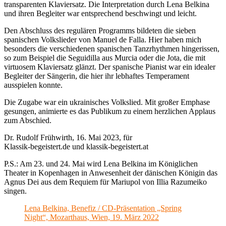
transparenten Klaviersatz. Die Interpretation durch Lena Belkina
und ihren Begleiter war entsprechend beschwingt und leicht.
Den Abschluss des regulären Programms bildeten die sieben
spanischen Volkslieder von Manuel de Falla. Hier haben mich
besonders die verschiedenen spanischen Tanzrhythmen hingerissen,
so zum Beispiel die Seguidilla aus Murcia oder die Jota, die mit
virtuosem Klaviersatz glänzt. Der spanische Pianist war ein idealer
Begleiter der Sängerin, die hier ihr lebhaftes Temperament
ausspielen konnte.
Die Zugabe war ein ukrainisches Volkslied. Mit großer Emphase
gesungen, animierte es das Publikum zu einem herzlichen Applaus
zum Abschied.
Dr. Rudolf Frühwirth, 16. Mai 2023, für
Klassik-begeistert.de und klassik-begeistert.at
P.S.: Am 23. und 24. Mai wird Lena Belkina im Königlichen
Theater in Kopenhagen in Anwesenheit der dänischen Königin das
Agnus Dei aus dem Requiem für Mariupol von Illia Razumeiko
singen.
Lena Belkina, Benefiz / CD-Präsentation „Spring
Night“, Mozarthaus, Wien, 19. März 2022