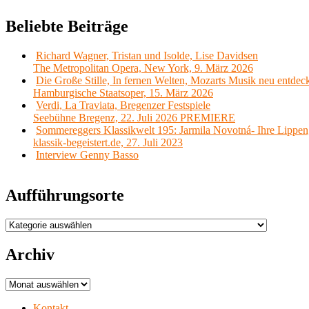
Beliebte Beiträge
Richard Wagner, Tristan und Isolde, Lise Davidsen
The Metropolitan Opera, New York, 9. März 2026
Die Große Stille, In fernen Welten, Mozarts Musik neu entdec
Hamburgische Staatsoper, 15. März 2026
Verdi, La Traviata, Bregenzer Festspiele
Seebühne Bregenz, 22. Juli 2026 PREMIERE
Sommereggers Klassikwelt 195: Jarmila Novotná- Ihre Lippen,
klassik-begeistert.de, 27. Juli 2023
Interview Genny Basso
Aufführungsorte
Aufführungsorte
Archiv
Archiv
Kontakt