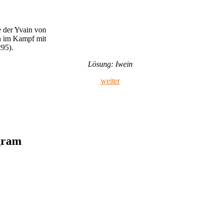
 der Yvain von
ein im Kampf mit
295).
Lösung: Iwein
weiter
agram