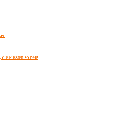
ken
 die küssten so heiß