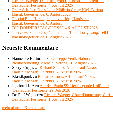
Richard Wagner, Das Rheingold II, Christian Thielemann
Bayreuther Festspiele, 4. August 2026
Franz Schubert Die schöne Müllerin Georg Nigl Bariton
klassik-begeistert.de, 6. August 2026
Puccini Eine Hörbiographie von Jörg Handstein
klassik-begeistert.de, 6. August
DIE DONNERSTAG-PRESSE – 6. AUGUST 2026
Interview: kb im Gespräch mit dem Tenor Long Long, Teil I
klassik-begeistert.de, 6. August 2026
Neueste Kommentare
Hannelore Hartmann
zu
Giuseppe Verdi, Nabucco
Neuinszenierung, Arena di Verona, 16. August 2025
Sheryl Cupps
zu
Richard Strauss, Ariadne auf Naxos
Haus für Mozart, Salzburg, 2. August 2026
Klassikpunk
zu
Richard Strauss, Ariadne auf Naxos
Haus für Mozart, Salzburg, 2. August 2026
Ingelore Holz
zu
Auf den Punkt 99: Der fliegende Holländer
Bayreuther Festspiele, 29. Juli 2026
Dr. Ralf Wegner
zu
Richard Wagner, Götterdämmerung, Christ
Bayreuther Festspiele, 1. August 2026
mehr aktuelle Kommentare