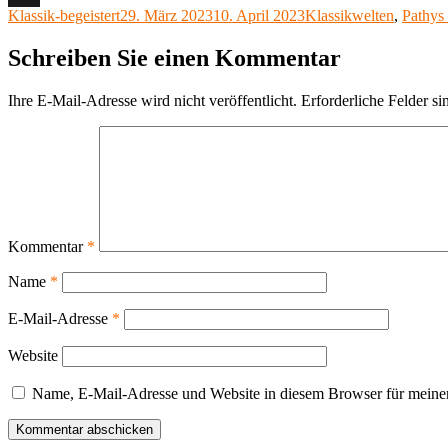
Autor
Veröffentlicht
Kategorien
Klassik-begeistert
29. März 2023
10. April 2023
Klassikwelten
,
Pathys 
X
am
Schreiben Sie einen Kommentar
Ihre E-Mail-Adresse wird nicht veröffentlicht.
Erforderliche Felder si
Kommentar
*
Name
*
E-Mail-Adresse
*
Website
Name, E-Mail-Adresse und Website in diesem Browser für meine