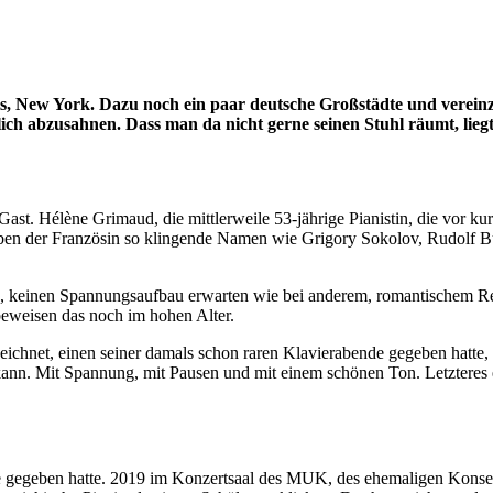
is, New York.
Dazu noch ein paar deutsche Großstädte und vereinz
lich abzusahnen. Dass man da nicht gerne seinen Stuhl räumt, lieg
 Gast. Hélène Grimaud, die mittlerweile 53-jährige Pianistin, die vor 
 Neben der Französin so klingende Namen wie Grigory Sokolov, Rudolf 
 keinen Spannungsaufbau erwarten wie bei anderem, romantischem Rep
beweisen das noch im hohen Alter.
eichnet, einen seiner damals schon raren Klavierabende gegeben hatte,
ann. Mit Spannung, mit Pausen und mit einem schönen Ton. Letzteres e
sse gegeben hatte. 2019 im Konzertsaal des MUK, des ehemaligen Kon