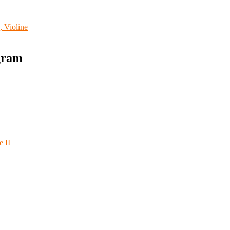
, Violine
agram
e II