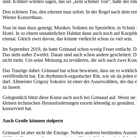
sind. Kritiker würden sagen, das sei „kein schöner Ton“, hatte der öst
Den schönen Ton, den erkennt man sofort. In der Regel nach dem erst
Wiener Konzerthaus.
Nun ist man dazu geneigt, Musiker, Solisten im Speziellen, in Schutz
Hotel. In so einem unnatürlichen Habitat dann auch noch auf Knopfdr
einmal. Gleich zwei davon, das könnte vielleicht schon zu viel sein.
Im September 2019, da hatte Grimaud schon wenig Feuer entfacht. Da
Das steht außer Zweifel. Daran sind auch schon andere gescheitert. D
nicht mehr. Um seine Meinung zu revidieren, die sich nach zwei Kon
Das Traurige dabei: Grimaud hat schon bewiesen, dass sie es wirkli
veröffentlicht hat. Ein rhythmisch-orgastischer Ritt, wie sie da jeden
darf. Altmeister Grigory Sokolov ist einer der Auserwählten, der da
zu lassen.
Gelegentlich blitzt diese Kunst auch noch bei Grimaud auf. Wenn sie z
kleinen technischen Herausforderungen enorm lebendig zu gestalten. 
konserviert hat.
Auch Große können stolpern
Grimaud ist aber nicht die Einzige. Neben anderen berühmten Ausrutsch