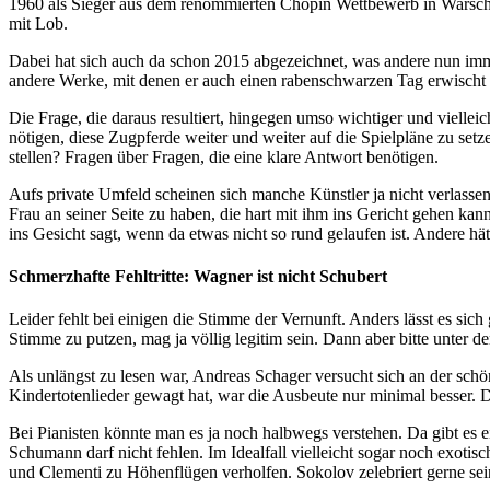
1960 als Sieger aus dem renommierten Chopin Wettbewerb in Warschau he
mit Lob.
Dabei hat sich auch da schon 2015 abgezeichnet, was andere nun immer
andere Werke, mit denen er auch einen rabenschwarzen Tag erwischt hab
Die Frage, die daraus resultiert, hingegen umso wichtiger und viellei
nötigen, diese Zugpferde weiter und weiter auf die Spielpläne zu setz
stellen? Fragen über Fragen, die eine klare Antwort benötigen.
Aufs private Umfeld scheinen sich manche Künstler ja nicht verlassen 
Frau an seiner Seite zu haben, die hart mit ihm ins Gericht gehen ka
ins Gesicht sagt, wenn da etwas nicht so rund gelaufen ist. Andere hä
Schmerzhafte Fehltritte: Wagner ist nicht Schubert
Leider fehlt bei einigen die Stimme der Vernunft. Anders lässt es si
Stimme zu putzen, mag ja völlig legitim sein. Dann aber bitte unter d
Als unlängst zu lesen war, Andreas Schager versucht sich an der schö
Kindertotenlieder gewagt hat, war die Ausbeute nur minimal besser. 
Bei Pianisten könnte man es ja noch halbwegs verstehen. Da gibt es
Schumann darf nicht fehlen. Im Idealfall vielleicht sogar noch exot
und Clementi zu Höhenflügen verholfen. Sokolov zelebriert gerne se