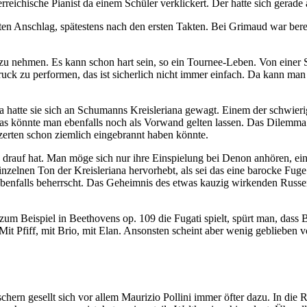
erreichische Pianist da einem Schüler verklickert. Der hatte sich gerad
en Anschlag, spätestens nach den ersten Takten. Bei Grimaud war berei
 zu nehmen. Es kann schon hart sein, so ein Tournee-Leben. Von einer 
uck zu performen, das ist sicherlich nicht immer einfach. Da kann man
 hatte sie sich an Schumanns Kreisleriana gewagt. Einem der schwieri
as könnte man ebenfalls noch als Vorwand gelten lassen. Das Dilemma a
zerten schon ziemlich eingebrannt haben könnte.
ch drauf hat. Man möge sich nur ihre Einspielung bei Denon anhören, 
 einzelnen Ton der Kreisleriana hervorhebt, als sei das eine barocke Fug
s ebenfalls beherrscht. Das Geheimnis des etwas kauzig wirkenden Russ
um Beispiel in Beethovens op. 109 die Fugati spielt, spürt man, dass Ba
Mit Pfiff, mit Brio, mit Elan. Ansonsten scheint aber wenig gebliebe
ern gesellt sich vor allem Maurizio Pollini immer öfter dazu. In die Ri