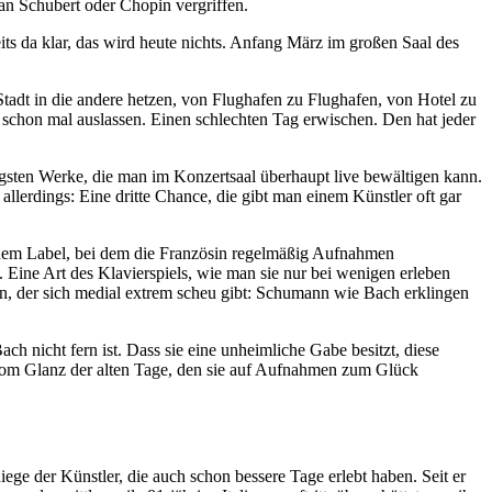
e an Schubert oder Chopin vergriffen.
ts da klar, das wird heute nichts. Anfang März im großen Saal des
Stadt in die andere hetzen, von Flughafen zu Flughafen, von Hotel zu
 schon mal auslassen. Einen schlechten Tag erwischen. Den hat jeder
gsten Werke, die man im Konzertsaal überhaupt live bewältigen kann.
llerdings: Eine dritte Chance, die gibt man einem Künstler oft gar
einem Label, bei dem die Französin regelmäßig Aufnahmen
e. Eine Art des Klavierspiels, wie man sie nur bei wenigen erleben
en, der sich medial extrem scheu gibt: Schumann wie Bach erklingen
ch nicht fern ist. Dass sie eine unheimliche Gabe besitzt, diese
n vom Glanz der alten Tage, den sie auf Aufnahmen zum Glück
ege der Künstler, die auch schon bessere Tage erlebt haben. Seit er