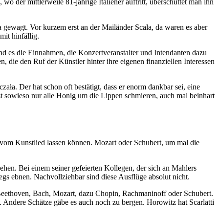
o der mittlerweile 81-jährige Italiener auftritt, überschüttet man ihn
a gewagt. Vor kurzem erst an der Mailänder Scala, da waren es aber
it hinfällig.
Sind es die Einnahmen, die Konzertveranstalter und Intendanten dazu
, die den Ruf der Künstler hinter ihre eigenen finanziellen Interessen
ała. Der hat schon oft bestätigt, dass er enorm dankbar sei, eine
nst sowieso nur alle Honig um die Lippen schmieren, auch mal beinhart
ht vom Kunstlied lassen können. Mozart oder Schubert, um mal die
ehen. Bei einem seiner gefeierten Kollegen, der sich an Mahlers
gs ebnen. Nachvollziehbar sind diese Ausflüge absolut nicht.
. Beethoven, Bach, Mozart, dazu Chopin, Rachmaninoff oder Schubert.
. Andere Schätze gäbe es auch noch zu bergen. Horowitz hat Scarlatti