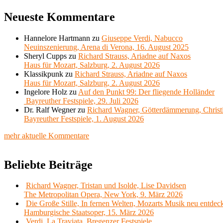
Neueste Kommentare
Hannelore Hartmann
zu
Giuseppe Verdi, Nabucco
Neuinszenierung, Arena di Verona, 16. August 2025
Sheryl Cupps
zu
Richard Strauss, Ariadne auf Naxos
Haus für Mozart, Salzburg, 2. August 2026
Klassikpunk
zu
Richard Strauss, Ariadne auf Naxos
Haus für Mozart, Salzburg, 2. August 2026
Ingelore Holz
zu
Auf den Punkt 99: Der fliegende Holländer
Bayreuther Festspiele, 29. Juli 2026
Dr. Ralf Wegner
zu
Richard Wagner, Götterdämmerung, Christ
Bayreuther Festspiele, 1. August 2026
mehr aktuelle Kommentare
Beliebte Beiträge
Richard Wagner, Tristan und Isolde, Lise Davidsen
The Metropolitan Opera, New York, 9. März 2026
Die Große Stille, In fernen Welten, Mozarts Musik neu entdec
Hamburgische Staatsoper, 15. März 2026
Verdi, La Traviata, Bregenzer Festspiele