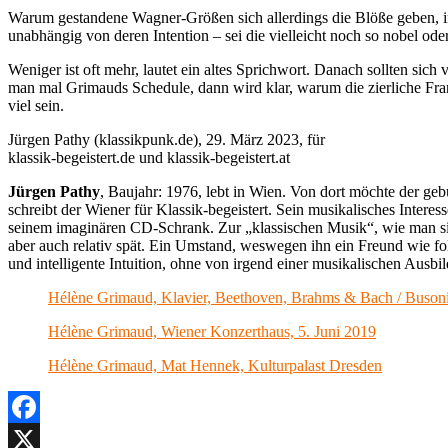
Warum gestandene Wagner-Größen sich allerdings die Blöße geben, im f
unabhängig von deren Intention – sei die vielleicht noch so nobel oder
Weniger ist oft mehr, lautet ein altes Sprichwort. Danach sollten sich 
man mal Grimauds Schedule, dann wird klar, warum die zierliche Fra
viel sein.
Jürgen Pathy (klassikpunk.de), 29. März 2023, für
klassik-begeistert.de und klassik-begeistert.at
Jürgen Pathy
, Baujahr: 1976, lebt in Wien. Von dort möchte der gebü
schreibt der Wiener für Klassik-begeistert. Sein musikalisches Inter
seinem imaginären CD-Schrank. Zur „klassischen Musik“, wie man sie
aber auch relativ spät. Ein Umstand, weswegen ihn ein Freund wie folg
und intelligente Intuition, ohne von irgend einer musikalischen Ausbil
Hélène Grimaud, Klavier, Beethoven, Brahms & Bach / Buson
Hélène Grimaud, Wiener Konzerthaus, 5. Juni 2019
Hélène Grimaud, Mat Hennek, Kulturpalast Dresden
Facebook