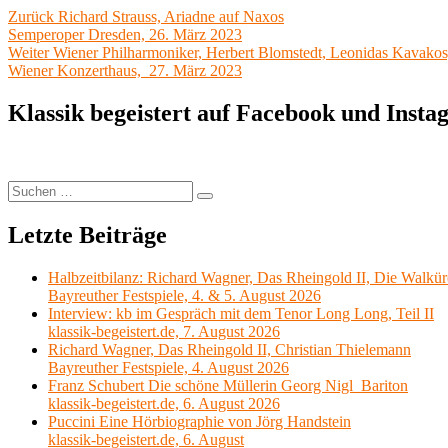
Beitragsnavigation
Vorheriger
Zurück
Richard Strauss, Ariadne auf Naxos
Beitrag:
Semperoper Dresden, 26. März 2023
Nächster
Weiter
Wiener Philharmoniker, Herbert Blomstedt, Leonidas Kavakos
Beitrag:
Wiener Konzerthaus, 27. März 2023
Klassik begeistert auf Facebook und Inst
Suchen
Suchen
nach:
Letzte Beiträge
Halbzeitbilanz: Richard Wagner, Das Rheingold II, Die Walkür
Bayreuther Festspiele, 4. & 5. August 2026
Interview: kb im Gespräch mit dem Tenor Long Long, Teil II
klassik-begeistert.de, 7. August 2026
Richard Wagner, Das Rheingold II, Christian Thielemann
Bayreuther Festspiele, 4. August 2026
Franz Schubert Die schöne Müllerin Georg Nigl Bariton
klassik-begeistert.de, 6. August 2026
Puccini Eine Hörbiographie von Jörg Handstein
klassik-begeistert.de, 6. August