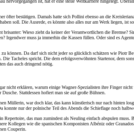
rvorgegangen ist, hat er eine steile Weltkarriere hingelegt. Überall, w
 öfter bestätigen. Damals hatte sich Pollini ebenso an die Kreislerian
en soll. Die Ausrede, es könnte also alles nur am Werk liegen, ist som
cht brisanter: Wieso zieht da keiner der Verantwortlichen die Bremse? 
en? Irgendwer muss ja immerhin die Kassen füllen. Oder sind es Agenten
zu können. Da darf sich nicht jeder so glücklich schätzen wie Piotr Becz
nn. Die Tacheles spricht. Die dem erfolgsverwöhnten Startenor, dem so
tten das auch dringend nötig.
ch gar nicht erklären, warum einige Wagner-Spezialisten ihre Finger nic
er Dusche. Stattdessen hofiert man sie auf große Bühnen.
nen Müllerin, war doch klar, das kann künstlerisch nur nach hinten losg
Da konnte nur der polnische Teil des Abends die Schieflage noch halbwe
 ein Repertoire, das man zumindest als Neuling einfach abspulen muss
ischere Kollegen wie die spanischen Komponisten Albéniz oder Granados
inen Couperin.