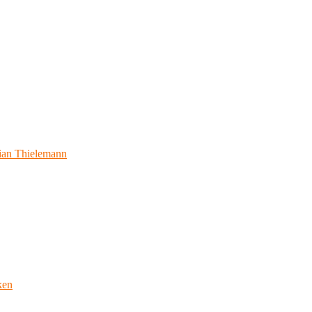
ian Thielemann
ken