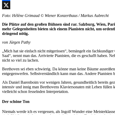
Facebook
X
Foto: Hélène Grimaud © Wiener Konzerthaus / Markus Aubrecht
Die Plätze auf den großen Bühnen sind rar.
Salzburg, Wien, Par
mehr Gelegenheiten bieten sich einem Pianisten nicht, um ordent
dringend nötig.
von Jürgen Pathy
„Mich hat sie einfach nicht mitgerissen“, bemängelt ein fachkundiger
Saal“, nennt man das. Arrivierte Pianisten, die es geschafft haben.
nicht so viel zu lachen.
Beethoven sei eben schwierig. Da könne man keine Bäume ausreißen,
entgegenwerfen. Selbstverständlich kann man das. Andere Pianisten 
Als Daniel Barenboim vor wenigen Jahren, gesundheitlich bereits gez
intensiv und innig man Beethovens Klaviersonaten mit Leben füllen k
vielleicht schon fesselnden Interpretation.
Der schöne Ton
Niemals werde ich es vergessen, als Ingolf Wunder eine Meisterkla