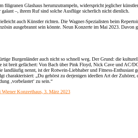
iligranen Glashaus herumzutrampeln, widerspricht jeglicher künstlerisc
 galant –, ihrem Ruf sind solche Ausflüge sicherlich nicht dienlich.
vielleicht auch Künstler richten. Die Wagner-Spezialisten beim Repertoir
nzösin ausgebrannt sein könnte. Neun Konzerte im Mai 2023. Davon gan
rtige Burgenländer auch nicht so schnell weg. Der Grund: die kulturelle
esse ist breit gefächert: Von Bach über Pink Floyd, Nick Cave und AC/D
 landläufig nennt, ist der Rotwein-Liebhaber und Fitness-Enthusiast 
t charakterisiert: „Du gehörst zu derjenigen ideellen Art der Zuhörer,
dung ‚vorbelastet‘ zu sein.“
i Wiener Konzerthaus, 3. März 2023