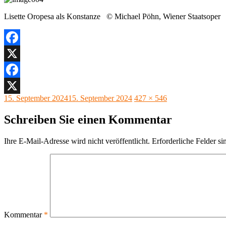
Lisette Oropesa als Konstanze © Michael Pöhn, Wiener Staatsoper
Facebook
X
Facebook
Veröffentlicht
Originalgröße
15. September 2024
15. September 2024
427 × 546
X
am
Schreiben Sie einen Kommentar
Ihre E-Mail-Adresse wird nicht veröffentlicht.
Erforderliche Felder si
Kommentar
*