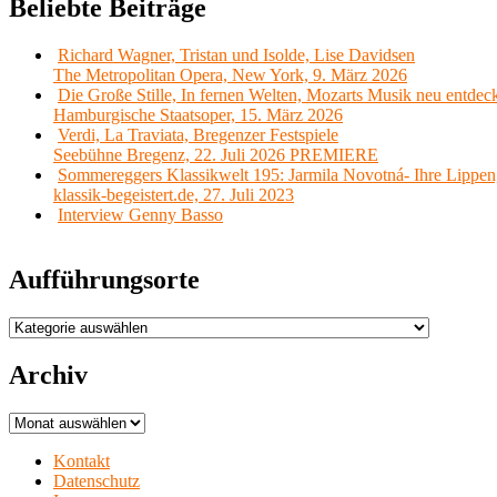
Beliebte Beiträge
Richard Wagner, Tristan und Isolde, Lise Davidsen
The Metropolitan Opera, New York, 9. März 2026
Die Große Stille, In fernen Welten, Mozarts Musik neu entdec
Hamburgische Staatsoper, 15. März 2026
Verdi, La Traviata, Bregenzer Festspiele
Seebühne Bregenz, 22. Juli 2026 PREMIERE
Sommereggers Klassikwelt 195: Jarmila Novotná- Ihre Lippen,
klassik-begeistert.de, 27. Juli 2023
Interview Genny Basso
Aufführungsorte
Aufführungsorte
Archiv
Archiv
Kontakt
Datenschutz