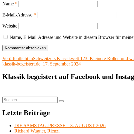
Name
*
E-Mail-Adresse
*
Website
Name, E-Mail-Adresse und Website in diesem Browser für meine
Beitragsnavigation
Veröffentlicht in
Schweitzers Klassikwelt 123: Kleinere Rollen und wa
klassik-begeistert.de, 17. September 2024
Klassik begeistert auf Facebook und Inst
Suchen
Suchen
nach:
Letzte Beiträge
DIE SAMSTAG-PRESSE – 8. AUGUST 2026
Richard Wagner, Rienzi