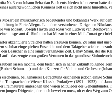
Partita Nr. 3 von Johann Sebastian Bach entschieden habe: zuvor hatte d
seines außergewöhnlichen Könnens ließ er sich nicht mehr hinreißen, v
Mozart ein musikhistorisch bedeutendes und bekanntes Werk auf dem P
 Einleitung in Forte Allegro. Laut dem verstorbenen Dirigenten Nikolau
infonie von Mozart, Joseph Haydn und sogar von Ludwig van Beethoven 
inen insgesamt 41 Sinfonien hat Mozart in einer Moll-Tonart geschrie
härfer akzentuierte Streicher hätten erzeugen können. Zu lahm und unsp
dem sichtbar eingespielten Ensemble und dem Taktgeber wiederum zaub
den Besucher in eine längst vergangene Zeit. Lahav Shani, der die K
n Lauf – das zeugte vom großen Vertrauen in das grandiose Sinfonieorche
aubern lassen möchte, dem bieten sich in naher Zukunft folgende Ter
(Robert Schumann) und dem Konzert für Violine und Orchester (Johann
 erscheinen, bei genauerer Betrachtung erscheinen jedoch einige Schni
e Tonsprache der Wiener Klassik; Prokofjew (1891 – 1953) und Janne 
der Freimaurerei angezogen und waren Mitglieder des Geheimbundes. In
inem jungen Dirigenten, der noch beweisen muss, ob er den Weg zum O