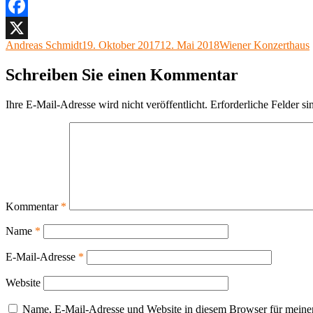
Facebook
Autor
Veröffentlicht
Kategorien
Andreas Schmidt
19. Oktober 2017
12. Mai 2018
Wiener Konzerthaus
X
am
Schreiben Sie einen Kommentar
Ihre E-Mail-Adresse wird nicht veröffentlicht.
Erforderliche Felder si
Kommentar
*
Name
*
E-Mail-Adresse
*
Website
Name, E-Mail-Adresse und Website in diesem Browser für meine