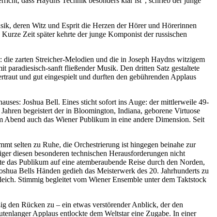
icht, dass Haydns Technik besonders klar ist“, schrieb der junge
usik, deren Witz und Esprit die Herzen der Hörer und Hörerinnen
 Kurze Zeit später kehrte der junge Komponist der russischen
o: die zarten Streicher-Melodien und die in Joseph Haydns witzigem
 paradiesisch-sanft fließender Musik. Den dritten Satz gestaltete
ertraut und gut eingespielt und durften den gebührenden Applaus
es: Joshua Bell. Eines sticht sofort ins Auge: der mittlerweile 49-
Jahren begeistert der in Bloomington, Indiana, geborene Virtuose
 Abend auch das Wiener Publikum in eine andere Dimension. Seit
mmt selten zu Ruhe, die Orchestrierung ist hingegen beinahe zur
eiger diesen besonderen technischen Herausforderungen nicht
rte das Publikum auf eine atemberaubende Reise durch den Norden,
Joshua Bells Händen gedieh das Meisterwerk des 20. Jahrhunderts zu
gleich. Stimmig begleitet vom Wiener Ensemble unter dem Taktstock
ig den Rücken zu – ein etwas verstörender Anblick, der den
tenlanger Applaus entlockte dem Weltstar eine Zugabe. In einer