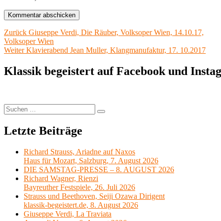
Beitragsnavigation
Vorheriger
Zurück
Giuseppe Verdi, Die Räuber, Volksoper Wien, 14.10.17,
Beitrag:
Volksoper Wien
Nächster
Weiter
Klavierabend Jean Muller, Klangmanufaktur, 17. 10.2017
Beitrag:
Klassik begeistert auf Facebook und Inst
Suchen
Suchen
nach:
Letzte Beiträge
Richard Strauss, Ariadne auf Naxos
Haus für Mozart, Salzburg, 7. August 2026
DIE SAMSTAG-PRESSE – 8. AUGUST 2026
Richard Wagner, Rienzi
Bayreuther Festspiele, 26. Juli 2026
Strauss und Beethoven, Seiji Ozawa Dirigent
klassik-begeistert.de, 8. August 2026
Giuseppe Verdi, La Traviata