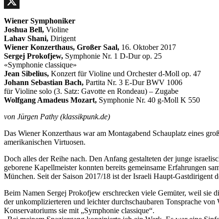
Facebook
X
Wiener Symphoniker
Joshua Bell,
Violine
Lahav Shani,
Dirigent
Wiener Konzerthaus, Großer Saal,
16. Oktober 2017
Sergej Prokofjew,
Symphonie Nr. 1 D-Dur op. 25
«Symphonie classique»
Jean Sibelius,
Konzert für Violine und Orchester d-Moll op. 47
Johann Sebastian Bach,
Partita Nr. 3 E-Dur BWV 1006
für Violine solo (3. Satz: Gavotte en Rondeau) – Zugabe
Wolfgang Amadeus Mozart,
Symphonie Nr. 40 g-Moll K 550
von Jürgen Pathy (klassikpunk.de)
Das Wiener Konzerthaus war am Montagabend Schauplatz eines großarti
amerikanischen Virtuosen.
Doch alles der Reihe nach. Den Anfang gestalteten der junge israeli
geborene Kapellmeister konnten bereits gemeinsame Erfahrungen sam
München. Seit der Saison 2017/18 ist der Israeli Haupt-Gastdirigent 
Beim Namen Sergej Prokofjew erschrecken viele Gemüter, weil sie di
der unkomplizierteren und leichter durchschaubaren Tonsprache von
Konservatoriums sie mit „Symphonie classique“.