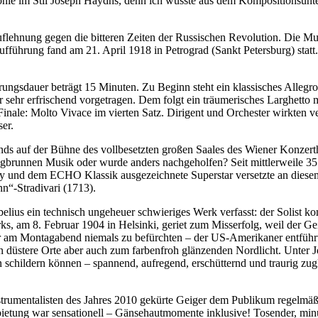
nie im Stil Joseph Haydns, denn ich wusste aus dem Kompositionsunterr
uflehnung gegen die bitteren Zeiten der Russischen Revolution. Die M
fführung fand am 21. April 1918 in Petrograd (Sankt Petersburg) statt.
hrungsdauer beträgt 15 Minuten. Zu Beginn steht ein klassisches Allegr
ehr erfrischend vorgetragen. Dem folgt ein träumerisches Larghetto mit
Finale: Molto Vivace im vierten Satz. Dirigent und Orchester wirkten v
er.
s auf der Bühne des vollbesetzten großen Saales des Wiener Konzerthaus
ungbrunnen Musik oder wurde anders nachgeholfen? Seit mittlerweile 35 
 und dem ECHO Klassik ausgezeichnete Superstar versetzte an diesem
n“-Stradivari (1713).
elius ein technisch ungeheuer schwieriges Werk verfasst: der Solist ko
ks, am 8. Februar 1904 in Helsinki, geriet zum Misserfolg, weil der G
war am Montagabend niemals zu befürchten – der US-Amerikaner entfüh
n düstere Orte aber auch zum farbenfroh glänzenden Nordlicht. Unter 
schildern können – spannend, aufregend, erschütternd und traurig zu
trumentalisten des Jahres 2010 gekürte Geiger dem Publikum regelmäß
ietung war sensationell – Gänsehautmomente inklusive! Tosender, minu