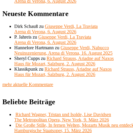
Arena di Verona, 6. August 2026
Neueste Kommentare
Dirk Schauß
zu
Giuseppe Verdi, La Traviata
Arena di Verona, 6. August 2026
P. Jahreis
zu
Giuseppe Verdi, La Traviata
Arena di Verona, 6. August 2026
Hannelore Hartmann
zu
Giuseppe Verdi, Nabucco
Neuinszenierung, Arena di Verona, 16. August 2025
Sheryl Cupps
zu
Richard Strauss, Ariadne auf Naxos
Haus für Mozart, Salzburg, 2. August 2026
Klassikpunk
zu
Richard Strauss, Ariadne auf Naxos
Haus für Mozart, Salzburg, 2. August 2026
mehr aktuelle Kommentare
Beliebte Beiträge
Richard Wagner, Tristan und Isolde, Lise Davidsen
The Metropolitan Opera, New York, 9. März 2026
Die Große Stille, In fernen Welten, Mozarts Musik neu entdec
Hamburgische Staatsoper, 15. März 2026