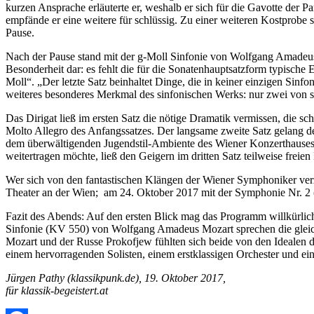
kurzen Ansprache erläuterte er, weshalb er sich für die Gavotte der 
empfände er eine weitere für schlüssig. Zu einer weiteren Kostprobe 
Pause.
Nach der Pause stand mit der g-Moll Sinfonie von Wolfgang Amadeus 
Besonderheit dar: es fehlt die für die Sonatenhauptsatzform typische
Moll“. „Der letzte Satz beinhaltet Dinge, die in keiner einzigen S
weiteres besonderes Merkmal des sinfonischen Werks: nur zwei von se
Das Dirigat ließ im ersten Satz die nötige Dramatik vermissen, die sc
Molto Allegro des Anfangssatzes. Der langsame zweite Satz gelang 
dem überwältigenden Jugendstil-Ambiente des Wiener Konzerthauses 
weitertragen möchte, ließ den Geigern im dritten Satz teilweise freie
Wer sich von den fantastischen Klängen der Wiener Symphoniker verz
Theater an der Wien; am 24. Oktober 2017 mit der Symphonie Nr. 2 
Fazit des Abends: Auf den ersten Blick mag das Programm willkürlich
Sinfonie (KV 550) von Wolfgang Amadeus Mozart sprechen die gleich
Mozart und der Russe Prokofjew fühlten sich beide von den Idealen 
einem hervorragenden Solisten, einem erstklassigen Orchester und e
Jürgen Pathy (klassikpunk.de), 19. Oktober 2017,
für klassik-begeistert.at