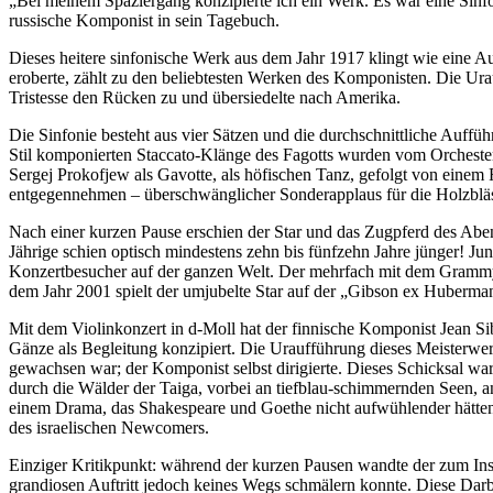
„Bei meinem Spaziergang konzipierte ich ein Werk. Es war eine Sinfo
russische Komponist in sein Tagebuch.
Dieses heitere sinfonische Werk aus dem Jahr 1917 klingt wie eine A
eroberte, zählt zu den beliebtesten Werken des Komponisten. Die Urau
Tristesse den Rücken zu und übersiedelte nach Amerika.
Die Sinfonie besteht aus vier Sätzen und die durchschnittliche Auffü
Stil komponierten Staccato-Klänge des Fagotts wurden vom Orchester s
Sergej Prokofjew als Gavotte, als höfischen Tanz, gefolgt von einem 
entgegennehmen – überschwänglicher Sonderapplaus für die Holzbläs
Nach einer kurzen Pause erschien der Star und das Zugpferd des Abend
Jährige schien optisch mindestens zehn bis fünfzehn Jahre jünger! J
Konzertbesucher auf der ganzen Welt. Der mehrfach mit dem Grammy
dem Jahr 2001 spielt der umjubelte Star auf der „Gibson ex Huberman
Mit dem Violinkonzert in d-Moll hat der finnische Komponist Jean Sib
Gänze als Begleitung konzipiert. Die Uraufführung dieses Meisterwer
gewachsen war; der Komponist selbst dirigierte. Dieses Schicksal 
durch die Wälder der Taiga, vorbei an tiefblau-schimmernden Seen, a
einem Drama, das Shakespeare und Goethe nicht aufwühlender hätten 
des israelischen Newcomers.
Einziger Kritikpunkt: während der kurzen Pausen wandte der zum Ins
grandiosen Auftritt jedoch keines Wegs schmälern konnte. Diese Darb