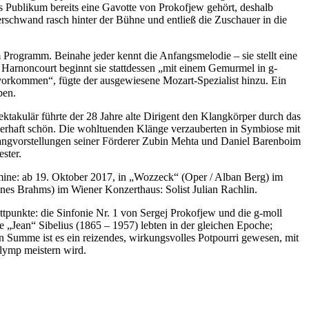
as Publikum bereits eine Gavotte von Prokofjew gehört, deshalb
erschwand rasch hinter der Bühne und entließ die Zuschauer in die
rogramm. Beinahe jeder kennt die Anfangsmelodie – sie stellt eine
s Harnoncourt beginnt sie stattdessen „mit einem Gemurmel in g-
vorkommen“, fügte der ausgewiesene Mozart-Spezialist hinzu. Ein
ben.
ektakulär führte der 28 Jahre alte Dirigent den Klangkörper durch das
erhaft schön. Die wohltuenden Klänge verzauberten in Symbiose mit
langvorstellungen seiner Förderer Zubin Mehta und Daniel Barenboim
ster.
mine: ab 19. Oktober 2017, in „Wozzeck“ (Oper / Alban Berg) im
es Brahms) im Wiener Konzerthaus: Solist Julian Rachlin.
ttpunkte: die Sinfonie Nr. 1 von Sergej Prokofjew und die g-moll
„Jean“ Sibelius (1865 – 1957) lebten in der gleichen Epoche;
 Summe ist es ein reizendes, wirkungsvolles Potpourri gewesen, mit
lymp meistern wird.