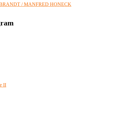
 BRANDT / MANFRED HONECK
agram
e II