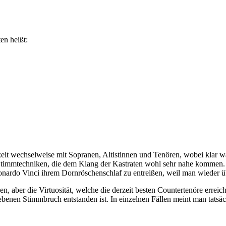
en heißt:
zeit wechselweise mit Sopranen, Altistinnen und Tenören, wobei klar war,
immtechniken, die dem Klang der Kastraten wohl sehr nahe kommen. Es 
onardo Vinci ihrem Dornröschenschlaf zu entreißen, weil man wieder üb
n, aber die Virtuosität, welche die derzeit besten Countertenöre errei
benen Stimmbruch entstanden ist. In einzelnen Fällen meint man tatsä