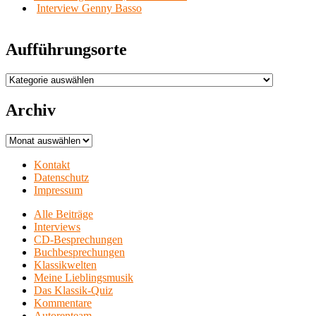
Interview Genny Basso
Aufführungsorte
Aufführungsorte
Archiv
Archiv
Kontakt
Datenschutz
Impressum
Alle Beiträge
Interviews
CD-Besprechungen
Buchbesprechungen
Klassikwelten
Meine Lieblingsmusik
Das Klassik-Quiz
Kommentare
Autorenteam