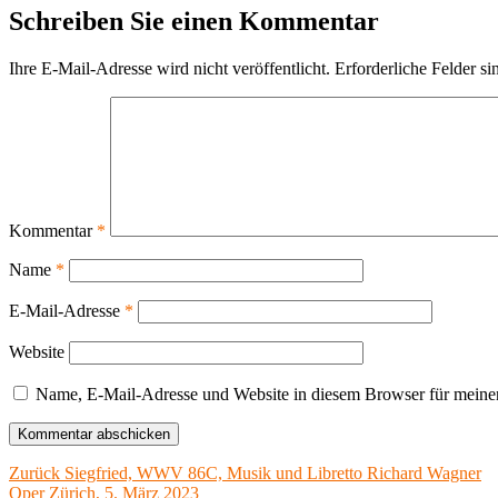
Schreiben Sie einen Kommentar
Ihre E-Mail-Adresse wird nicht veröffentlicht.
Erforderliche Felder si
Kommentar
*
Name
*
E-Mail-Adresse
*
Website
Name, E-Mail-Adresse und Website in diesem Browser für meine
Beitragsnavigation
Vorheriger
Zurück
Siegfried, WWV 86C, Musik und Libretto Richard Wagner
Beitrag:
Oper Zürich, 5. März 2023