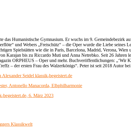
te das Humanistische Gymnasium. Er wuchs im 9. Gemeindebezirk auf,
erflöte“ und Webers „Freischütz“ – die Oper wurde die Liebe seines 
htigen Spielstätten wie die in Paris, Barcelona, Madrid, Verona, Wien u
 Karajan bis zu Riccardo Muti und Anna Netrebko. Seit 26 Jahren lebt
 das Magazin ORPHEUS – Oper und mehr. Buchveröffentlichungen: „‘Wir K
fz – der ersten Frau des Walzerkönigs“. Peter ist seit 2018 Autor bei k
Alexander Seidel klassik-begeistert.de
ster, Antonello Manacorda, Elbphilharmonie
-begeistert.de, 6. März 2023
gers Klassikwelt