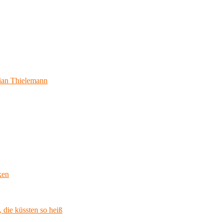
ian Thielemann
ken
 die küssten so heiß