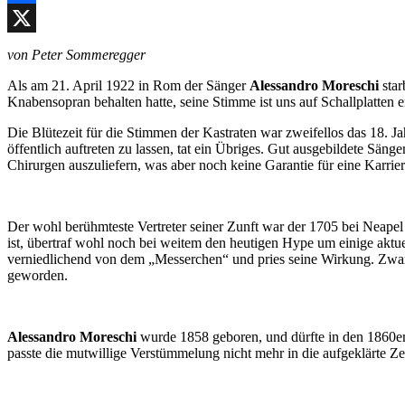
Facebook
X
von Peter Sommeregger
Als am 21. April 1922 in Rom der Sänger
Alessandro Moreschi
star
Knabensopran behalten hatte, seine Stimme ist uns auf Schallplatten
Die Blütezeit für die Stimmen der Kastraten war zweifellos das 18. J
öffentlich auftreten zu lassen, tat ein Übriges. Gut ausgebildete Sä
Chirurgen auszuliefern, was aber noch keine Garantie für eine Karrie
Der wohl berühmteste Vertreter seiner Zunft war der 1705 bei Neape
ist, übertraf wohl noch bei weitem den heutigen Hype um einige aktu
verniedlichend von dem „Messerchen“ und pries seine Wirkung. Zwar be
geworden.
Alessandro Moreschi
wurde 1858 geboren, und dürfte in den 1860er 
passte die mutwillige Verstümmelung nicht mehr in die aufgeklärte Zei