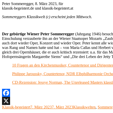
Peter Sommeregger, 8. März 2023, für
klassik-begeistert.de und klassik-begeistert.at
Sommereggers Klassikwelt (c) erscheint jeden Mittwoch.
Der gebürtige Wiener Peter Sommeregger
(Jahrgang 1946) besuch
Einschulung verzauberte ihn an der Wiener Staatsoper Mozarts „Zaub
auch dort wieder Oper, Konzert und wieder Oper. Peter kennt alle wic
was Rang und Namen hatte und hat – von Maria Callas und Herbert von
gleich drei Opernhäuser, die er auch kritisch rezensiert: u.a. für
Hofopernsängerin Margarethe Siems“ und „Die drei Leben der Jetty Tref
10 Fragen an den Kirchenmusiker, Countertenor und Dirigenten 
Philippe Jaroussky, Countertenor, NDR Elbphilharmonie Orche
CD-Rezension: Jessye Norman, The Unreleased Masters klassik
Facebook
Autor
Veröffentlicht
Kategorien
Klassik-begeistert
7. März 2023
7. März 2023
Klassikwelten
,
Sommereg
X
am