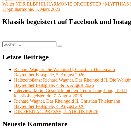
Nächster
Weiter
NDR ELBPHILHARMONIE ORCHESTER / MATTHIAS
Beitrag:
Elbphilharmonie, 5. März 2023
Klassik begeistert auf Facebook und Inst
Suchen
Suchen
nach:
Letzte Beiträge
Richard Wagner Die Walküre II, Christian Thielemann
Bayreuther Festspiele, 5. August 2026
Halbzeitbilanz: Richard Wagner, Das Rheingold II, Die Walkür
Bayreuther Festspiele, 4. & 5. August 2026
Interview: kb im Gespräch mit dem Tenor Long Long, Teil II
klassik-begeistert.de, 7. August 2026
Richard Wagner, Das Rheingold II, Christian Thielemann
Bayreuther Festspiele, 4. August 2026
DIE FREITAG-PRESSE, 7. AUGUST 2026
Neueste Kommentare