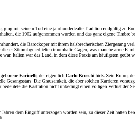
b, ging mit seinem Tod eine jahrhundertealte Tradition endgültig zu En
 erhalten, die 1902 aufgenommen wurden und das ganz eigene Timbre be
ahrhundert, die Barockoper mit ihrem halsbrecherischen Ziergesang ver
nger dieser Stimmlage erhielten traumhafte Gagen, was manche arme Fami
re war. Italien war das Land, in dem diese Praxis am häufigsten geübt 
l geborene
Farinelli
, der eigentlich
Carlo Broschi
hieß. Sein Ruhm, der 
elle Gesangsstars. Die Grausamkeit, die aber solchen Karrieren vorau
deutete die Kastration nicht unbedingt einen völligen Verlust der Sex
Jahren dem Eingriff unterzogen worden sein, zu dieser Zeit hatten be
t.