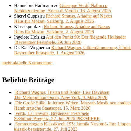
Hannelore Hartmann
zu
Giuseppe Verdi, Nabucco
Neuinszenierung, Arena di Verona, 16. August 2025
Sheryl Cupps
zu
Richard Strauss, Ariadne auf Naxos
Haus für Mozart, Salzburg, 2. August 2026
Klassikpunk
zu
Richard Strauss, Ariadne auf Naxos
Haus für Mozart, Salzburg, 2. August 2026
Ingelore Holz
zu
Auf den Punkt 99: Der fliegende Holländer
Bayreuther Festspiele, 29. Juli 2026
Dr. Ralf Wegner
zu
Richard Wagner, Götterdämmerung, Christ
Bayreuther Festspiele, 1. August 2026
mehr aktuelle Kommentare
Beliebte Beiträge
Richard Wagner, Tristan und Isolde, Lise Davidsen
The Metropolitan Opera, New York, 9. März 2026
Die Große Stille, In fernen Welten, Mozarts Musik neu entdec
Hamburgische Staatsoper, 15. März 2026
Verdi, La Traviata, Bregenzer Festspiele
Seebühne Bregenz, 22. Juli 2026 PREMIERE
Sommereggers Klassikwelt 195: Jarmila Novotná- Ihre Lippen,
klassik-begeistert.de, 27. Juli 2023