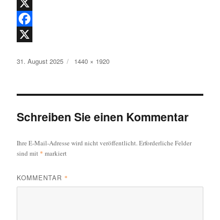
F
a
X
c
F
e
a
X
Veröffentlicht
Originalgröße
31. August 2025
1440 × 1920
b
c
am
o
e
o
b
k
o
Schreiben Sie einen Kommentar
o
Ihre E-Mail-Adresse wird nicht veröffentlicht.
Erforderliche Felder
k
sind mit
*
markiert
KOMMENTAR
*